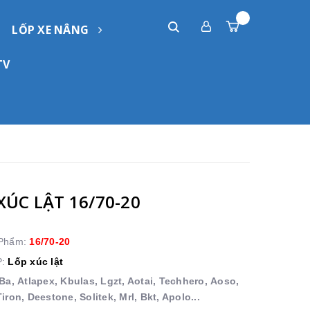
LỐP XE NÂNG
TV
XÚC LẬT 16/70-20
 Phẩm:
16/70-20
P:
Lốp xúc lật
Ba,
Atlapex, Kbulas, Lgzt, Aotai, Techhero, Aoso,
iron, Deestone, Solitek, Mrl, Bkt, Apolo...