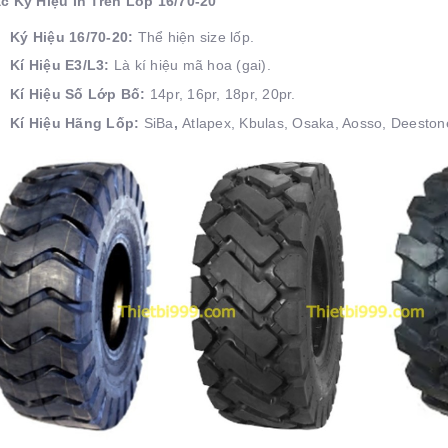
c Ký Hiệu In Trên Lốp 16/70-20
Ký Hiệu 16/70-20:
Thể hiện size lốp.
Kí Hiệu E3/L3:
Là kí hiệu mã hoa (gai).
Kí Hiệu Số Lớp Bố:
14pr, 16pr, 18pr, 20pr.
Kí Hiệu Hãng Lốp:
SiBa
,
Atlapex, Kbulas, Osaka, Aosso, Deestone