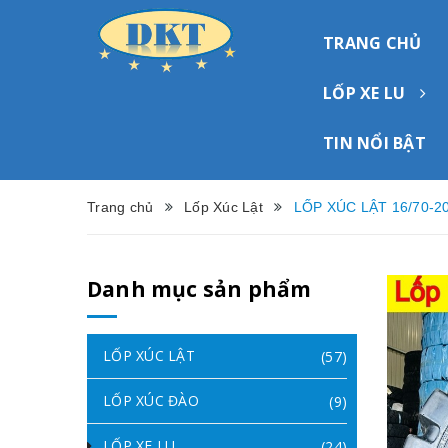
TRANG CHỦ
LỐP XE LU
TIN NỔI BẬT
Trang chủ
Lốp Xúc Lật
LỐP XÚC LẬT 16/70-2
Danh mục sản phẩm
LỐP XÚC LẬT
(57)
LỐP XÚC ĐÀO
(9)
LỐP XE LU
(24)