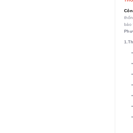
Côn
thốn
bảo 
Phư
1.T