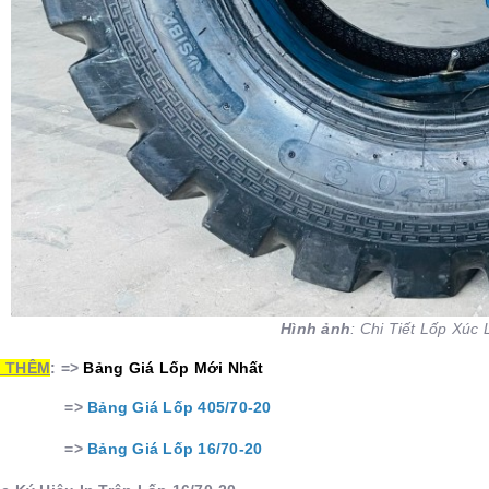
Hình ảnh
: Chi Tiết Lốp Xúc 
 THÊM
: =>
Bảng Giá Lốp Mới Nhất
=>
Bảng Giá Lốp 405/70-20
=>
Bảng Giá Lốp 16/70-20