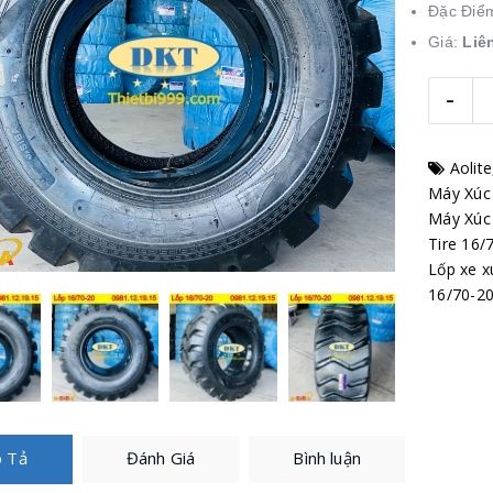
Đặc Điể
Giá:
Liê
-
Aolite
Máy Xúc 
Máy Xúc
Tire 16/
Lốp xe x
16/70-20
 Tả
Đánh Giá
Bình luận