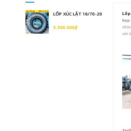
LỐP XÚC LẬT 16/70-20
Lốp
kẹp
5.500.000₫
chủn
với 
THÔ