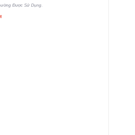
hường Được Sử Dụng.
M