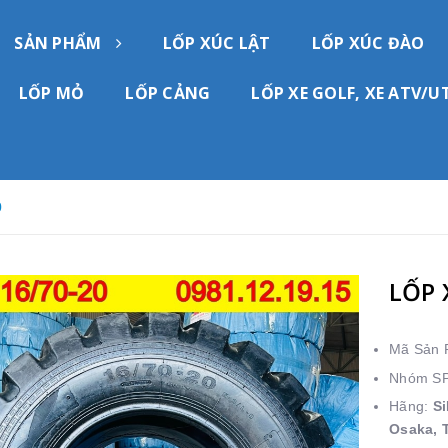
SẢN PHẨM
LỐP XÚC LẬT
LỐP XÚC ĐÀO
LỐP MỎ
LỐP CẢNG
LỐP XE GOLF, XE ATV/U
0
LỐP 
Mã Sản
Nhóm S
Hãng:
Si
Osaka, T