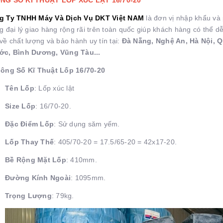
g Ty TNHH Máy Và Dịch Vụ DKT Việt NAM
là đơn vị nhập khẩu và
g đại lý giao hàng rộng rãi trên toàn quốc giúp khách hàng có thể d
về chất lượng và bảo hành uy tín tại:
Đà Nẵng, Nghệ An, Hà Nội, Q
ớc, Bình Dương, Vũng Tàu...
hông Số Kĩ Thuật Lốp 16/70-20
Tên Lốp
: Lốp xúc lật
Size Lốp
: 16/70-20.
Đặc Điểm Lốp
: Sử dụng săm yếm.
Lốp Thay Thế
: 405/70-20 = 17.5/65-20 = 42x17-20.
Bề Rộng Mặt Lốp
: 410mm.
Đường Kính Ngoài
: 1095mm.
Trọng Lượng
: 79kg.