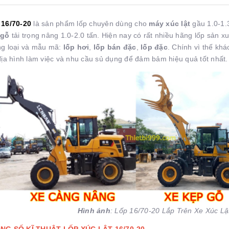
 16/70-20
là sản phẩm lốp chuyên dùng cho
máy xúc lật
gầu 1.0-1.
 gỗ
tải trọng nâng 1.0-2.0 tấn. Hiện nay có rất nhiều hãng lốp sản 
g loại và mẫu mã:
lốp hơi
,
lốp bán đặc
,
lốp đặc
. Chính vì thế kh
địa hình làm việc và nhu cầu sủ dụng để đảm bảm hiệu quả tốt nhất.
Hình ảnh
: Lốp 16/70-20 Lắp Trên Xe Xúc L
NG SỐ KĨ THUẬT LỐP XÚC LẬT 16/70-20