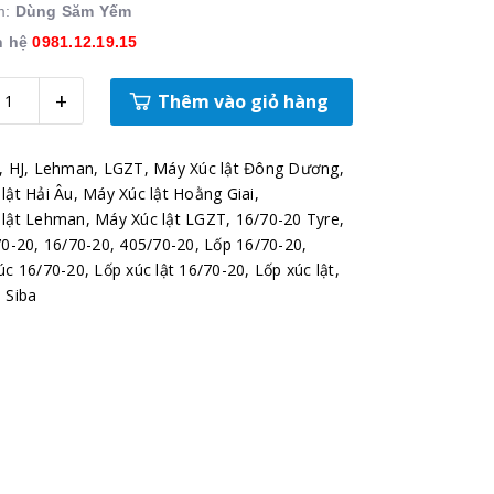
m:
Dùng Săm Yếm
n hệ
0981.12.19.15
+
Thêm vào giỏ hàng
,
HJ
,
Lehman
,
LGZT
,
Máy Xúc lật Đông Dương
,
lật Hải Âu
,
Máy Xúc lật Hoằng Giai
,
 lật Lehman
,
Máy Xúc lật LGZT
,
16/70-20 Tyre
,
70-20
,
16/70-20
,
405/70-20
,
Lốp 16/70-20
,
úc 16/70-20
,
Lốp xúc lật 16/70-20
,
Lốp xúc lật
,
 Siba