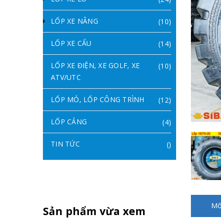
LỐP XE NÂNG
(10)
LỐP XE CẨU
(14)
LỐP XE ĐIỆN, XE GOLF, XE
(10)
ATV/UTC
LỐP MỎ, LỐP CÔNG TRÌNH
(12)
LỐP CẢNG
(4)
TIN TỨC
()
Mô
Sản phẩm vừa xem