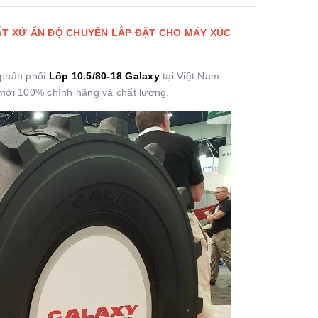
UẤT XỨ ẤN ĐỘ CHUYÊN LẮP ĐẶT CHO MÁY XÚC
 phân phối
Lốp 10.5/80-18
Galaxy
tại Việt Nam.
mới 100% chính hãng và chất lượng.