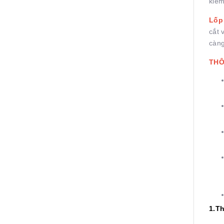
kiểm
Lốp
cắt 
càng
THÔ
1.T