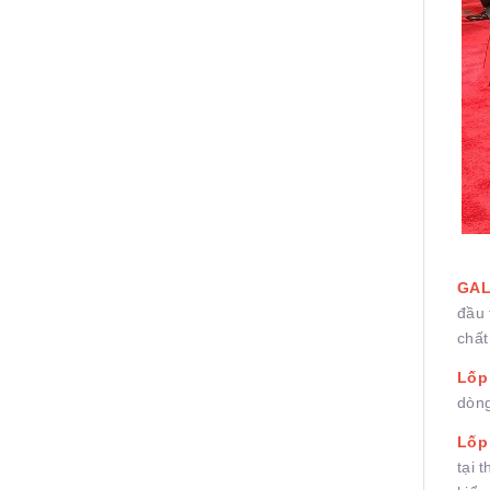
GAL
đầu 
chất
Lốp
dòng
Lốp
tại 