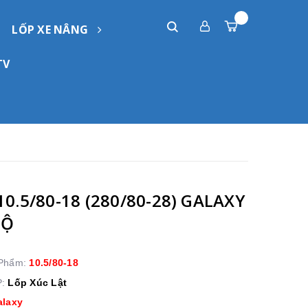
LỐP XE NÂNG
TV
10.5/80-18 (280/80-28) GALAXY
ĐỘ
 Phẩm:
10.5/80-18
P:
Lốp Xúc Lật
alaxy