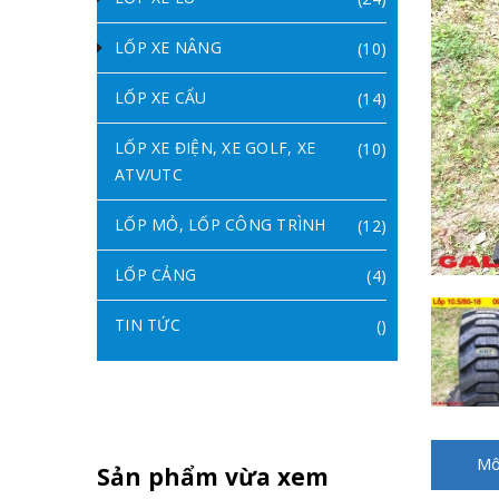
LỐP XE NÂNG
(10)
LỐP XE CẨU
(14)
LỐP XE ĐIỆN, XE GOLF, XE
(10)
ATV/UTC
LỐP MỎ, LỐP CÔNG TRÌNH
(12)
LỐP CẢNG
(4)
TIN TỨC
()
Mô
Sản phẩm vừa xem