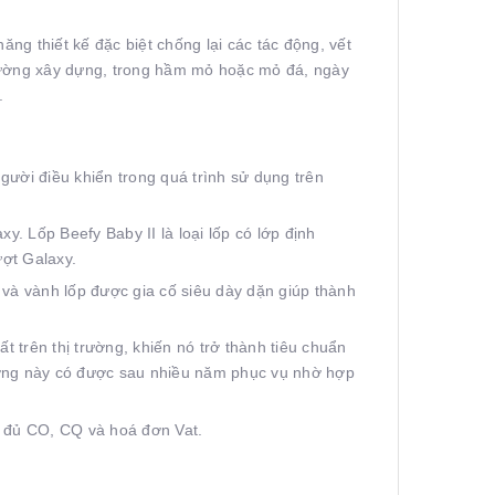
ăng thiết kế đặc biệt chống lại các tác động, vết
trường xây dựng, trong hầm mỏ hoặc mỏ đá, ngày
.
gười điều khiển trong quá trình sử dụng trên
xy. Lốp Beefy Baby II là loại lốp có lớp định
ượt Galaxy.
p và vành lốp được gia cố siêu dày dặn giúp thành
ất trên thị trường, khiến nó trở thành tiêu chuẩn
 trường này có được sau nhiều năm phục vụ nhờ hợp
 đủ CO, CQ và hoá đơn Vat.