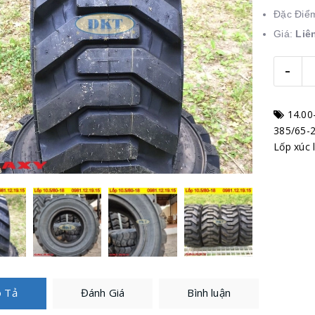
Đặc Điể
Giá:
Liê
-
14.00
385/65-2
Lốp xúc 
 Tả
Đánh Giá
Bình luận