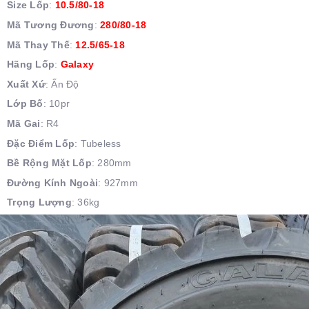
Size Lốp
:
10.5/80-18
Mã Tương Đương
:
280/80-18
Mã Thay Thế
:
12.5/65-18
Hãng Lốp
:
Galaxy
Xuất Xứ
: Ấn Độ
Lớp Bố
: 10pr
Mã Gai
: R4
Đặc Điểm Lốp
: Tubeless
Bề Rộng Mặt Lốp
: 280mm
Đường Kính Ngoài
: 927mm
Trọng Lượng
: 36kg