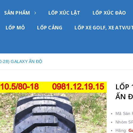
SẢN PHẨM
LỐP XÚC LẬT
LỐP XÚC ĐÀO
LỐP MỎ
LỐP CẢNG
LỐP XE GOLF, XE ATV/U
80-28) GALAXY ẤN ĐỘ
LỐP 
ẤN 
Mã Sản
Nhóm S
Hãng:
G