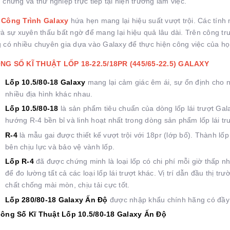
 chứng và thử nghiệp trực tiếp tại hiện trường làm việc.
 Công Trình Galaxy
hứa hẹn mang lại hiệu suất vượt trội. Các tính n
và sự xuyên thấu bất ngờ để mang lại hiệu quả lâu dài. Trên công 
 có nhiều chuyên gia dựa vào Galaxy để thực hiện công việc của họ
NG SỐ KĨ THUẬT LỐP 18-22.5/18PR (445/65-22.5) GALAXY
Lốp 10.5/80-18 Galaxy
mang lại cảm giác êm ái, sự ổn định cho n
nhiều địa hình khác nhau.
Lốp 10.5/80-18
là sản phẩm tiêu chuẩn của dòng lốp lái trượt Gala
hướng R-4 bền bỉ và linh hoạt nhất trong dòng sản phẩm lốp lái tr
R-4
là mẫu gai được thiết kế vượt trội với 18pr (lớp bố). Thành lố
bên chịu lực và bảo vệ vành lốp.
Lốp R-4
đã được chứng minh là loại lốp có chi phí mỗi giờ thấp nh
để đo lường tất cả các loại lốp lái trượt khác. Vị trí dẫn đầu thị
chất chống mài mòn, chịu tải cực tốt.
Lốp 280/80-18 Galaxy Ấn Độ
được nhập khẩu chính hãng có đầy
hông Số Kĩ Thuật Lốp 10.5/80-18 Galaxy Ấn Độ