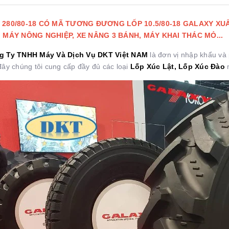
 280/80-18 CÓ MÃ TƯƠNG ĐƯƠNG LỐP 10.5/80-18 GALAXY X
, MÁY NÔNG NGHIỆP, XE NÂNG 3 BÁNH, MÁY KHAI THÁC MỎ...
g Ty TNHH Máy Và Dịch Vụ DKT Việt NAM
là đơn vị nhập khẩu và
đây chúng tôi cung cấp đầy đủ các loại
Lốp Xúc Lật, Lốp Xúc Đào