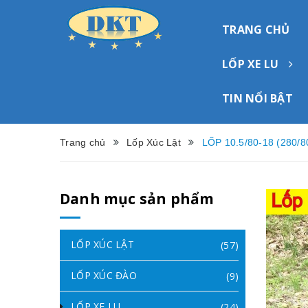
TRANG CHỦ
LỐP XE LU
TIN NỔI BẬT
Trang chủ
Lốp Xúc Lật
LỐP 10.5/80-18 (280/
Danh mục sản phẩm
LỐP XÚC LẬT
(57)
LỐP XÚC ĐÀO
(9)
LỐP XE LU
(24)