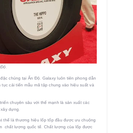
 Độ.
 đặc chủng tại Ấn Độ. Galaxy luôn tiên phong dẫn
n tục cải tiến mẫu mã tập chung vào hiệu suất và
triển chuyên sâu với thế mạnh là
sản xuất các
 xây dựng.
ị thế là thương hiệu lốp tốp đầu được ưu chuộng
uẩn chất lượng quốc tế. Chất lượng của lốp được