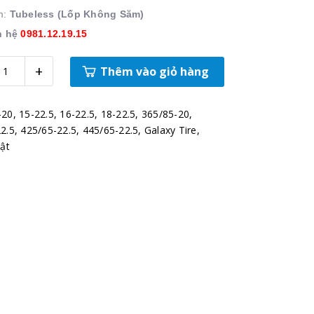
m:
Tubeless (Lốp Không Săm)
n hệ
0981.12.19.15
+
Thêm vào giỏ hàng
-20
,
15-22.5
,
16-22.5
,
18-22.5
,
365/85-20
,
2.5
,
425/65-22.5
,
445/65-22.5
,
Galaxy Tire
,
lật