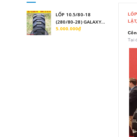
LỐP 10.5/80-18
LỐP
LẬT
(280/80-28) GALAXY
5.000.000₫
ẤN ĐỘ
Côn
Tại 