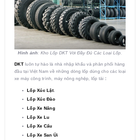
Hình ảnh
: Kho Lốp DKT Với Đầy Đủ Các Loại Lốp.
DKT
luôn tự hào là nhà nhập khẩu và phân phối hàng
đầu tại
Việt Nam về những dòng lốp dùng cho các loại
xe máy công trình, máy nông nghệp, lốp tải
:
Lốp Xúc Lật
.
Lốp Xúc Đào
Lốp Xe Nâng
Lốp Xe Lu
Lốp Xe Cẩu
Lốp Xe San Ủi