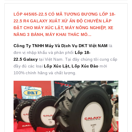
LỐP 445/65-22.5 CÓ MÃ TƯƠNG ĐƯƠNG LỐP 18-
22.5 R4 GALAXY XUẤT XỨ ẤN ĐỘ CHUYÊN LẮP
ĐẶT CHO MÁY XÚC LẬT, MÁY NÔNG NGHIỆP, XE
NÂNG 3 BÁNH, MÁY KHAI THÁC MỎ...
Công Ty TNHH Máy Và Dịch Vụ DKT Việt NAM
là
đơn vị nhập khẩu và phân phối
Lốp 18-
22.5
Galaxy
tại Việt Nam. Tại đây chúng tôi cung cấp
đầy đủ các loại
Lốp Xúc Lật, Lốp Xúc Đào
mới
100% chính hãng và chất lượng.