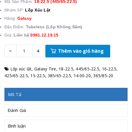
Mã Sản Phẩm:
18-22.5 (445/65-22.5)
Nhóm SP:
Lốp Xúc Lật
Hãng:
Galaxy
Đặc Điểm:
Tubeless (Lốp Không Săm)
Giá:
Liên hệ
0981.12.19.15
-
+
Thêm vào giỏ hàng
Lốp xúc lật
,
Galaxy Tire
,
18-22.5
,
445/65-22.5
,
16-22.5
,
425/65-22.5
,
15-22.5
,
385/65-22.5
,
14.00-20
,
365/85-20
Mô Tả
Đánh Giá
Bình luận