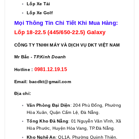
Lốp Xe Tải
Lốp Xe Golf
Mọi Thông Tin Chi Tiết Khi Mua Hàng:
Lốp 18-22.5 (445/650-22.5) Galaxy
CÔNG TY TNHH MÁY VÀ DỊCH VỤ DKT VIỆT NAM
Mr Bắc -
TP.Kinh Doanh
0981.12.19.15
Hotline :
Email: bacdkt@gmail.com
Địa chỉ:
Văn Phòng Đại Diện
: 204 Phù Đổng, Phường
Hòa Xuân, Quận Cẩm Lệ, Đà Nẵng.
Tổng Kho Đà Nẵng
: 01 Nguyễn Văn Vĩnh, Xã
Hòa Phước, Huyện Hòa Vang, TP.Đà Nẵng.
Kho Nghệ An
: QL1A, Phường Quỳnh Thiện,