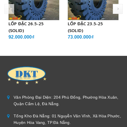
prev
LỐP ĐẶC 26.5-25
LỐP ĐẶC 23.5-25
(SOLID)
(SOLID)
92.000.000₫
73.000.000₫
Văn Phòng Đại Diện: 204 Phù Đổng, Phường Hòa Xuân,
Quận Cẩm Lệ, Đà Nẵng.
Tổng Kho Đà Nẵng: 01 Nguyễn Văn Vĩnh, Xã Hòa Phước,
Huyện Hòa Vang, TP.Đà Nẵng.