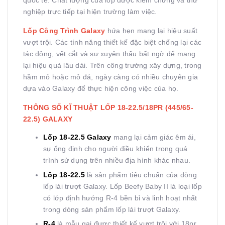
quốc tế. Chất lượng của lốp được kiểm chứng và thử
nghiệp trực tiếp tại hiện trường làm việc.
Lốp Công Trình Galaxy
hứa hẹn mang lại hiệu suất
vượt trội. Các tính năng thiết kế đặc biệt chống lại các
tác động, vết cắt và sự xuyên thấu bất ngờ để mang
lại hiệu quả lâu dài. Trên công trường xây dựng, trong
hầm mỏ hoặc mỏ đá, ngày càng có nhiều chuyên gia
dựa vào Galaxy để thực hiện công việc của họ.
THÔNG SỐ KĨ THUẬT LỐP 18-22.5/18PR (445/65-
22.5) GALAXY
Lốp 18-22.5 Galaxy
mang lại cảm giác êm ái,
sự ổng định cho người điều khiển trong quá
trình sử dụng trên nhiều địa hình khác nhau.
Lốp 18-22.5
là sản phẩm tiêu chuẩn của dòng
lốp lái trượt Galaxy. Lốp Beefy Baby II là loại lốp
có lớp định hướng R-4 bền bỉ và linh hoạt nhất
trong dòng sản phẩm lốp lái trượt Galaxy.
R-4
là mẫu gai được thiết kế vượt trội với 18pr