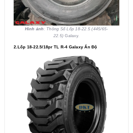
Hình ảnh
: Thông Số Lốp 18-22.5 (445/65-
22.5)
Galaxy
.
2.Lốp 18-22.5/18pr TL R-4 Galaxy Ấn Độ