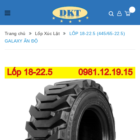
Trang chủ
Lốp Xúc Lật
LỐP 18-22.5 (445/65-22.5)
GALAXY ẤN ĐỘ