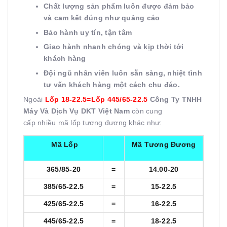
Chất lượng sản phẩm luôn được đảm bảo
và cam kết đúng như quảng cáo
Bảo hành uy tín, tận tâm
Giao hành nhanh chóng và kịp thời tới
khách hàng
Đội ngũ nhân viên luôn sẵn sàng, nhiệt tình
tư vấn khách hàng một cách chu đáo.
Ngoài
Lốp 18-22.5=Lốp 445/65-22.5
Công Ty TNHH
Máy Và Dịch Vụ DKT Việt Nam
còn cung
cấp nhiều mã lốp tương đương khác như:
Mã Lốp
Mã Tương Đương
365/85-20
=
14.00-20
385/65-22.5
=
15-22.5
425/65-22.5
=
16-22.5
445/65-22.5
=
18-22.5