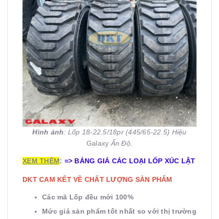
Hình ảnh
: Lốp 18-22.5/18pr (445/65-22.5) Hiệu
Galaxy
Ấn Độ.
XEM THÊM
:
=>
BẢNG GIÁ CÁC LOẠI LỐP XÚC LẬT
DKT CAM KẾT VỀ CHẤT LƯỢNG SẢN PHẨM
Các mã Lốp đều mới 100%
Mức giá sản phẩm tốt nhất so với thị trường