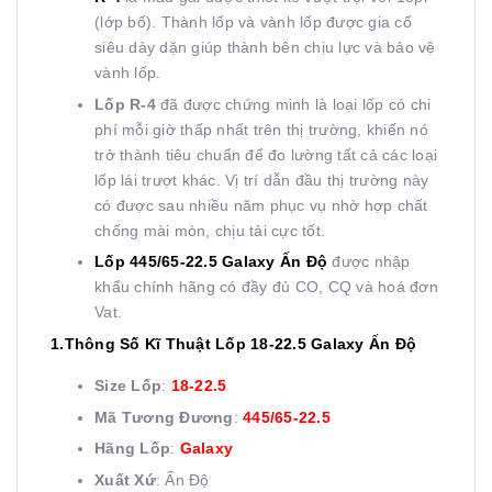
(lớp bố). Thành lốp và vành lốp được gia cố
siêu dày dặn giúp thành bên chịu lực và bảo vệ
vành lốp.
Lốp R-4
đã được chứng minh là loại lốp có chi
phí mỗi giờ thấp nhất trên thị trường, khiến nó
trở thành tiêu chuẩn để đo lường tất cả các loại
lốp lái trượt khác. Vị trí dẫn đầu thị trường này
có được sau nhiều năm phục vụ nhờ hợp chất
chống mài mòn, chịu tải cực tốt.
Lốp 445/65-22.5 Galaxy Ấn Độ
được nhập
khẩu chính hãng có đầy đủ CO, CQ và hoá đơn
Vat.
1.Thông Số Kĩ Thuật Lốp 18-22.5 Galaxy Ấn Độ
Size Lốp
:
18-22.5
Mã Tương Đương
:
445/65-22.5
Hãng Lốp
:
Galaxy
Xuất Xứ
: Ấn Độ