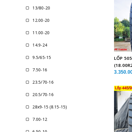
13/80-20
12.00-20
11.00-20
14.9-24
9.5/65-15
LỐP 505
(18.00R
7.50-16
XE CẨU
3.350.0
23.5/70-16
20.5/70-16
28x9-15 (8.15-15)
7.00-12
6.50-10