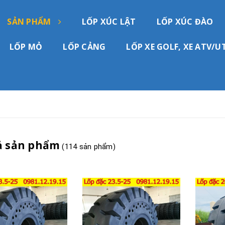
SẢN PHẨM
LỐP XÚC LẬT
LỐP XÚC ĐÀO
LỐP MỎ
LỐP CẢNG
LỐP XE GOLF, XE ATV/U
ả sản phẩm
(114 sản phẩm)