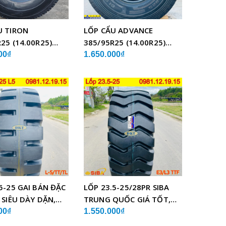
U TIRON
LỐP CẨU ADVANCE
25 (14.00R25)
385/95R25 (14.00R25)
BỐ THÉP
GLB05 BỐ THÉP
00₫
1.650.000₫
5-25 GAI BÁN ĐẶC
LỐP 23.5-25/28PR SIBA
 SIÊU DÀY DẶN,
TRUNG QUỐC GIÁ TỐT,
LƯỢNG
SIÊU BỀN
00₫
1.550.000₫