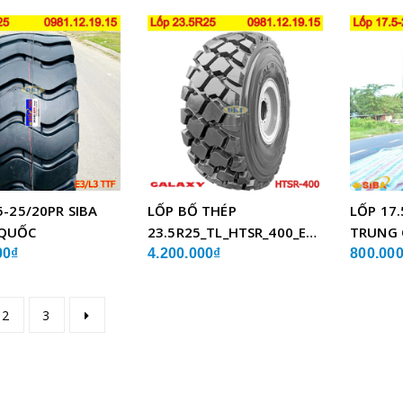
5-25/20PR SIBA
LỐP BỐ THÉP
LỐP 17.
QUỐC
23.5R25_TL_HTSR_400_E4/L4_GALAXY
TRUNG
ẤN ĐỘ
00₫
4.200.000₫
800.00
2
3