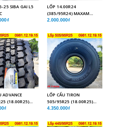
5-25 SIBA GAI L5
LỐP 14.00R24
C
(385/95R24) MAXAM
MSVO1 BỐ THÉP LẮP XE
000₫
2.000.000₫
CẨU
U ADVANCE
LỐP CẨU TIRON
25 (18.00R25)
505/95R25 (18.00R25)
BỐ THÉP
TCH21 BỐ THÉP
00₫
4.350.000₫