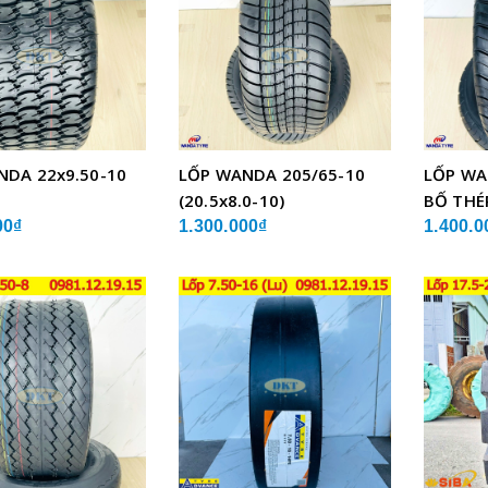
NDA 22x9.50-10
LỐP WANDA 205/65-10
LỐP WA
(20.5x8.0-10)
BỐ THÉ
00₫
1.300.000₫
1.400.0