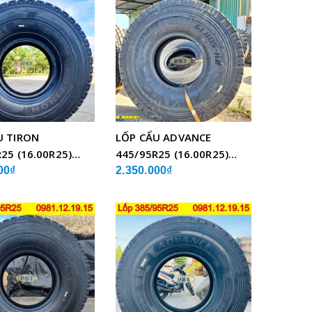
U TIRON
LỐP CẨU ADVANCE
25 (16.00R25)
445/95R25 (16.00R25)
BỐ THÉP
GLB05 BỐ THÉP
00₫
2.350.000₫