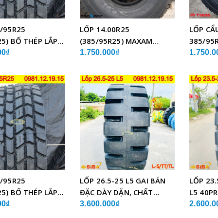
/95R25
LỐP 14.00R25
LỐP CẨ
25) BỐ THÉP LẮP
(385/95R25) MAXAM
385/95R
MSVO1 BỐ THÉP LẮP XE
TCH21 
00₫
1.750.000₫
1.750.0
CẨU
/95R25
LỐP 26.5-25 L5 GAI BÁN
LỐP 23.
25) BỐ THÉP LẮP
ĐẶC DÀY DẶN, CHẤT
L5 40PR
LƯỢNG
CHẤT 
00₫
3.600.000₫
2.600.0