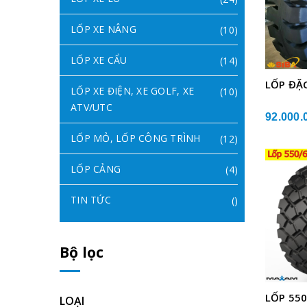
LỐP XE NÂNG
(10)
LỐP XE CẨU
(14)
LỐP ĐẶC
LỐP XE ĐIỆN, XE GOLF, XE
(10)
ATV/UTC
92.000.
LỐP MỎ, LỐP CÔNG TRÌNH
(12)
LỐP CẢNG
(4)
TIN TỨC
()
Bộ lọc
LỐP 55
LOẠI