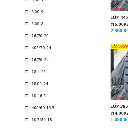
6.00-9
LỐP 445
5.00-8
(16.00R
XE CẨU
2.350.0
16/70-20
405/70-24
16/70-24
18.4-26
18.00-24
10-16.5
LỐP 385
400/60-15.5
(14.00R
10.5/80-18
XE CẨU
1.650.0