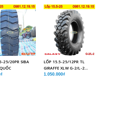
5-25/20PR SIBA
LỐP 15.5-25/12PR TL
 QUỐC
GIRAFFE XLW G-2/L-2
GALAXY ẤN ĐỘ
0₫
1.050.000₫