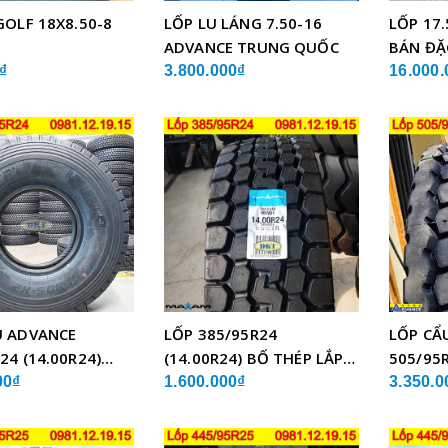
GOLF 18X8.50-8
LỐP LU LÁNG 7.50-16
LỐP 17.
ADVANCE TRUNG QUỐC
BÁN ĐẶ
₫
3.800.000₫
16.000.
U ADVANCE
LỐP 385/95R24
LỐP CẨ
24 (14.00R24)
(14.00R24) BỐ THÉP LẮP
505/95R
BỐ THÉP
XE CẨU
GLB05 
00₫
1.600.000₫
3.350.0