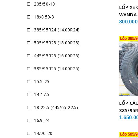
205/50-10
LỐP XE 
WANDA
18x8.50-8
800.000
385/95R24 (14.00R24)
505/95R25 (18.00R25)
445/95R25 (16.00R25)
385/95R25 (14.00R25)
15.5-25
14-17.5
LỐP CẨ
18-22.5 (445/65-22.5)
385/95R
GLB05 
1.650.0
16.9-24
14/70-20