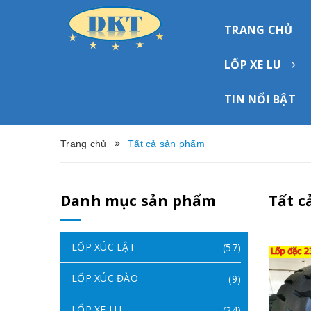
TRANG CHỦ
LỐP XE LU
TIN NỔI BẬT
Trang chủ
Tất cả sản phẩm
Danh mục sản phẩm
Tất c
LỐP XÚC LẬT
(57)
LỐP XÚC ĐÀO
(9)
LỐP XE LU
(24)