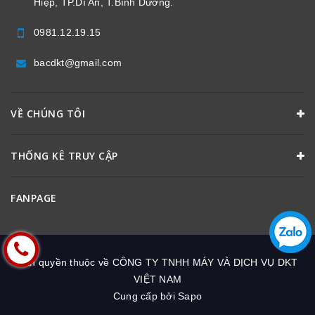
Hiệp, TP.Dĩ An, T.Bình Dương.
0981.12.19.15
bacdkt@gmail.com
VỀ CHÚNG TÔI
THỐNG KÊ TRUY CẬP
FANPAGE
Bản quyền thuộc về
CÔNG TY TNHH MÁY VÀ DỊCH VỤ DKT
VIỆT NAM
Cung cấp bởi
Sapo