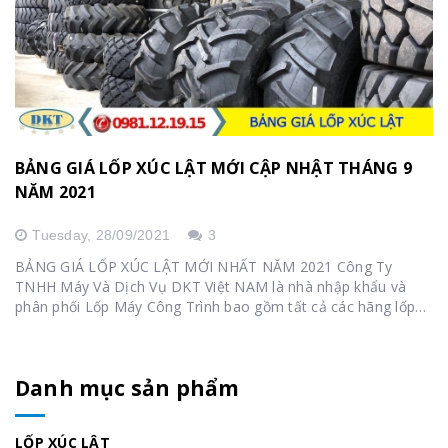
BẢNG GIÁ LỐP XÚC LẬT MỚI CẬP NHẬT THÁNG 9
NĂM 2021
Tuesday,
28/09/2021
3
BẢNG GIÁ LỐP XÚC LẬT MỚI NHẤT NĂM 2021 Công Ty
TNHH Máy Và Dịch Vụ DKT Việt NAM là nhà nhập khẩu và
phân phối Lốp Máy Công Trình bao gồm tất cả các hãng lốp
như: Lốp DRC Việt Nam, Lốp MAXAM...
Danh mục sản phẩm
LỐP XÚC LẬT