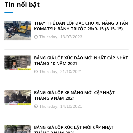
Tin nổi bật
THAY THẾ DÀN LỐP ĐẶC CHO XE NÂNG 3 TẤN
KOMATSU: BÁNH TRƯỚC 28x9-15 (8.15-15),...
Thursday,
13/07/2023
BẢNG GIÁ LỐP XÚC ĐÀO MỚI NHẤT CẬP NHẬT
THÁNG 10 NĂM 2021
Thursday,
21/10/2021
BẢNG GIÁ LỐP XE NÂNG MỚI CẬP NHẬT
THÁNG 9 NĂM 2021
Thursday,
14/10/2021
BẢNG GIÁ LỐP XÚC LẬT MỚI CẬP NHẬT
THÁNG 9 NĂM 2021