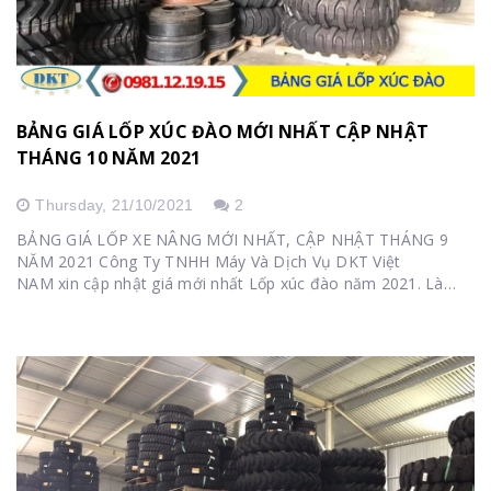
BẢNG GIÁ LỐP XÚC ĐÀO MỚI NHẤT CẬP NHẬT
THÁNG 10 NĂM 2021
Thursday,
21/10/2021
2
BẢNG GIÁ LỐP XE NÂNG MỚI NHẤT, CẬP NHẬT THÁNG 9
NĂM 2021 Công Ty TNHH Máy Và Dịch Vụ DKT Việt
NAM xin cập nhật giá mới nhất Lốp xúc đào năm 2021. Là
nhà nhập khẩu và phân phối hàng đầu tại Việt...