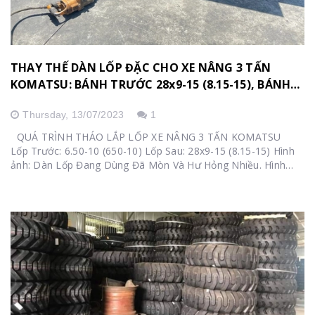
THAY THẾ DÀN LỐP ĐẶC CHO XE NÂNG 3 TẤN
KOMATSU: BÁNH TRƯỚC 28x9-15 (8.15-15), BÁNH
SAU 6.50-10
Thursday,
13/07/2023
1
QUÁ TRÌNH THÁO LẮP LỐP XE NÂNG 3 TẤN KOMATSU
Lốp Trước: 6.50-10 (650-10) Lốp Sau: 28x9-15 (8.15-15) Hình
ảnh: Dàn Lốp Đang Dùng Đã Mòn Và Hư Hỏng Nhiều. Hình
ảnh: Thay Lazang và Ép Lốp Đặc Mới Vào. Hình ảnh: Lắp Đặt
Vào Xe và Vận Hành...