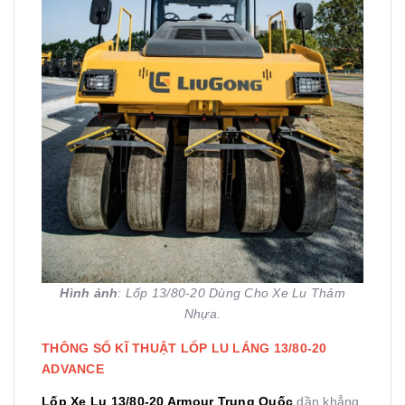
Hình ảnh
: Lốp 13/80-20 Dùng Cho Xe Lu Thảm
Nhựa.
THÔNG SỐ KĨ THUẬT LỐP LU LÁNG 13/80-20
ADVANCE
Lốp Xe Lu 13/80-20 Armour Trung Quốc
dần khẳng