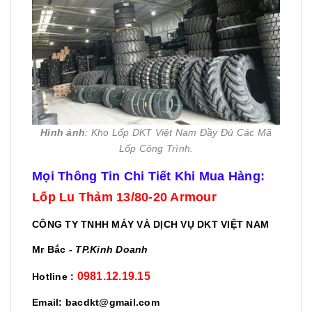
Hình ảnh
: Kho Lốp DKT Việt Nam Đầy Đủ Các Mã
Lốp Công Trình.
Mọi Thông Tin Chi Tiết Khi Mua Hàng:
Lốp
Lu Thảm 13/80-20 Armour
CÔNG TY TNHH MÁY VÀ DỊCH VỤ DKT VIỆT NAM
Mr Bắc -
TP.Kinh Doanh
0981.12.19.15
Hotline :
Email: bacdkt@gmail.com