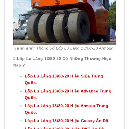
Hình ảnh
: Thông Số Lốp Lu Láng 13/80-20 Armour.
5.Lốp Lu Láng 13/80-20 Có Những Thương Hiệu
Nào ?
Lốp Lu Láng 13/80-
20
Hiệu SiBa Trung
Quốc.
Lốp Lu Láng 13/80-
20
Hiệu Advance Trung
Quốc
.
Lốp Lu Láng 13/80-
20
Hiệu Armour Trung
Quốc
.
Lốp Lu Láng
13/80-
20
Hiệu Galaxy Ấn Độ.
Lốp Lu Láng
13/80-
20
Hiệu BKT Ấn Độ.