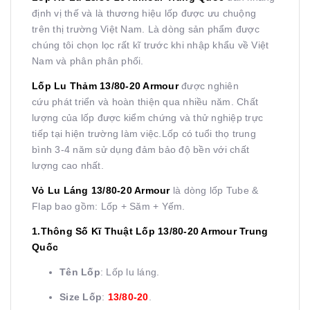
định vị thế và là thương hiệu lốp được ưu chuộng
trên thị trường Việt Nam. Là dòng sản phẩm được
chúng tôi chọn lọc rất kĩ trước khi nhập khẩu về Việt
Nam và phân phân phối.
Lốp Lu Thảm 13/80-20 Armour
được nghiên
cứu phát triển và hoàn thiện qua nhiều năm. Chất
lượng của lốp được kiểm chứng và thử nghiệp trực
tiếp tại hiện trường làm việc.Lốp có tuổi thọ trung
bình 3-4 năm sử dụng đảm bảo độ bền với chất
lượng cao nhất.
Vỏ Lu Láng 13/80-20
Armour
là dòng lốp Tube &
Flap
bao gồm: Lốp + Săm + Yếm.
1.Thông Số Kĩ Thuật Lốp 13/80-20 Armour Trung
Quốc
Tên Lốp
: Lốp lu láng.
Size Lốp
:
13/80-2
0
.