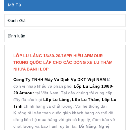
Mô Tả
Đánh Giá
Bình luận
LỐP LU LÁNG 13/80-20/16PR HIỆU ARMOUR
TRUNG QUỐC LẮP CHO CÁC DÒNG XE LU THẢM
NHỰA BÁNH LỐP
Công Ty TNHH Máy Và Dịch Vụ DKT Việt NAM
là
đơn vị nhập khẩu và phân phối
Lốp Lu Láng 13/80-
20 Armour
tại Việt Nam. Tại đây chúng tôi cung cấp
đầy đủ các loại
Lốp Lu Láng, Lốp Lu Thảm, Lốp Lu
Tĩnh
chính hãng và chất lượng. Với hệ thống đại
lý rộng rãi trên toàn quốc giúp khách hàng có thể dễ
dàng liên hệ mua hàng với giá cả hợp lý, đảm bảo về
chất lượng và bảo hành uy tín tại:
Đà Nẵng, Nghệ