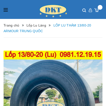
Trang chủ
Lốp Lu Láng
LỐP LU THẢM 13/80-20
ARMOUR TRUNG QUỐC