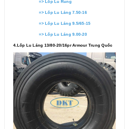
=>
L
ốp Lu Rung
=>
Lốp Lu Láng 7.50-16
=>
Lốp Lu Láng 9.5/65-15
=>
Lốp Lu Láng 9.00-20
4.Lốp Lu Láng 13/80-20/16pr Armour Trung Quốc