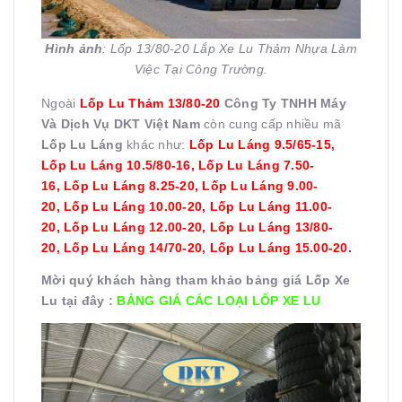
Hình ảnh
: Lốp 13/80-20 Lắp Xe Lu Thảm Nhựa Làm
Việc Tại Công Trường.
Ngoài
Lốp Lu Thảm 13/80-20
Công Ty TNHH Máy
Và Dịch Vụ DKT Việt Nam
còn cung cấp nhiều mã
Lốp Lu Láng
khác như:
Lốp Lu Láng 9.5/65-15
,
Lốp Lu Láng 10.5/80-16,
Lốp Lu Láng 7.50-
16
,
Lốp Lu Láng 8.25-20,
Lốp Lu Láng 9.00-
20
, Lốp Lu Láng 10.00-20,
Lốp Lu Láng 11.00-
20
,
Lốp Lu Láng 12.00-20
,
Lốp Lu Láng 13/80-
20
, Lốp Lu Láng 14/70-20, Lốp Lu Láng 15.00-20.
Mời quý khách hàng tham khảo bảng giá Lốp Xe
Lu tại đây :
BẢNG GIÁ CÁC LOẠI LỐP XE LU