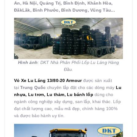
An, Hà Nội, Quảng Trị, Bình Định, Khánh Hòa,
ĐăkLăk, Bình Phước, Bình Dương, Vũng Tàu...
Hình ảnh
: DKT Nhà Phân Phối Lốp Lu Láng Hàng
Đầu.
Vỏ Xe Lu Láng 13/80-20 Armour
được sản xuất
tại
Trung Quốc
chuyên lắp đặt cho các dòng máy
Lu
nhựa, Lu trơn, Lu thảm, Lu bánh
lốp
dùng cho
ngành công nghiệp xây dựng, san lắp, khai thác. Lốp
đạt chất lượng cao, mẫu mã đẹp, chính hàng 100%
và được bảo hành uy tín.