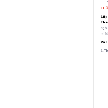
THÔ
Lốp 
Thả
nghi
nhất
Vỏ 
1.Th