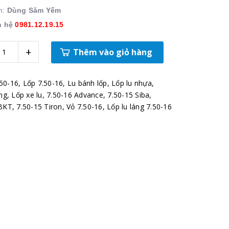
m:
Dùng Săm Yếm
n hệ
0981.12.19.15
+
Thêm vào giỏ hàng
50-16
,
Lốp 7.50-16
,
Lu bánh lốp
,
Lốp lu nhựa
,
áng
,
Lốp xe lu
,
7.50-16 Advance
,
7.50-15 Siba
,
 BKT
,
7.50-15 Tiron
,
Vỏ 7.50-16
,
Lốp lu láng 7.50-16