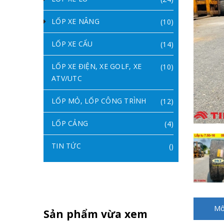
LỐP XE NÂNG
(10)
LỐP XE CẨU
(14)
LỐP XE ĐIỆN, XE GOLF, XE
(10)
ATV/UTC
LỐP MỎ, LỐP CÔNG TRÌNH
(12)
LỐP CẢNG
(4)
TIN TỨC
()
Mô
Sản phẩm vừa xem