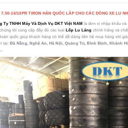
 7.50-16/10PR TIRON HÀN QUỐC LẮP CHO CÁC DÒNG XE LU N
g Ty TNHH Máy Và Dịch Vụ DKT Việt NAM
là đơn vị nhập khẩu và
chúng tôi cung cấp đầy đủ các loại
Lốp Lu Láng
chính hãng và chất 
 toàn quốc giúp khách hàng có thể dễ dàng liên hệ mua hàng với gi
n tại:
Đà Nẵng, Nghệ An, Hà Nội, Quảng Trị, Bình Định, Khánh 
..