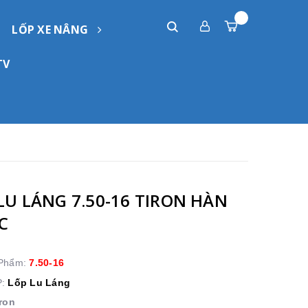
LỐP XE NÂNG
TV
LU LÁNG 7.50-16 TIRON HÀN
C
 Phẩm:
7.50-16
P:
Lốp Lu Láng
ron