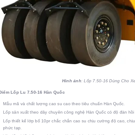
Hình ảnh
: Lốp 7.50-16 Dùng Cho X
Điểm Lốp Lu 7.50-16 Hàn Quốc
Mẫu mã và chất lượng cao su cao theo tiêu chuẩn Hàn Quốc.
Lốp sản xuất theo dây chuyên công nghệ Hàn Quốc có độ đàn hồi c
Lốp thiết kế lớp bố 10pr chắc chắn cao su chịu cường độ cao, chịu n
phức tạp.