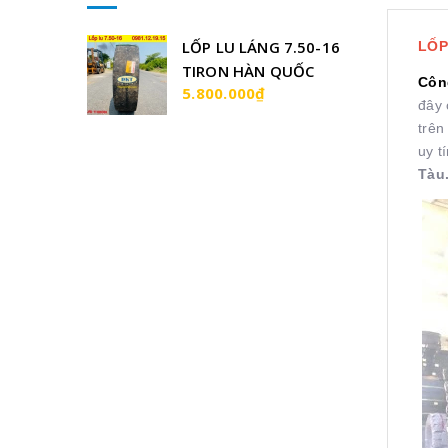
LỐP LU LÁNG 7.50-16
LỐP
TIRON HÀN QUỐC
Côn
5.800.000₫
đây 
trên
uy tí
Tàu.