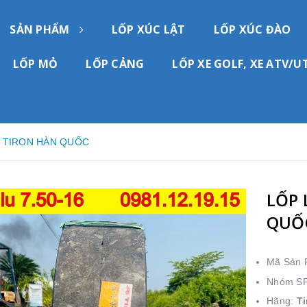
SẢN PHẨM
LỐP XÚC LẬT
LỐP XÚC ĐÀO
LỐP MỎ
LỐP CẢNG
LỐP XE GOLF, XE ATV/U
6 TIRON HÀN QUỐC
LỐP 
QUỐ
Mã Sản
Nhóm S
Hãng:
Ti