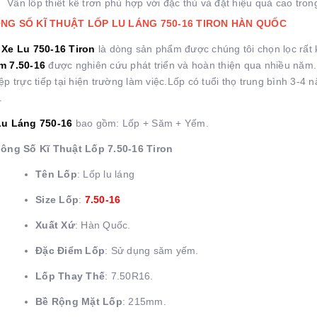
Vân lốp thiết kế trơn phù hợp với đặc thù và đặt hiệu quả cao tron
NG SỐ KĨ THUẬT LỐP LU LÁNG 750-16 TIRON HÀN QUỐC
Xe Lu 750-16 Tiron
là dòng sản phẩm được chúng tôi chọn lọc rất 
m 7.50-16
được nghiên cứu phát triển và hoàn thiện qua nhiều năm
ệp trực tiếp tại hiện trường làm việc.Lốp có tuổi thọ trung bình 3-
.
Lu Láng 750-16
bao gồm: Lốp + Săm + Yếm.
ông Số Kĩ Thuật Lốp 7.50-16 Tiron
Tên Lốp
: Lốp lu láng
Size Lốp
:
7.50-16
Xuất Xứ
: Hàn Quốc.
Đặc Điểm Lốp
: Sử dụng săm yếm.
Lốp Thay Thế
: 7.50R16.
Bề Rộng Mặt Lốp
: 215mm.