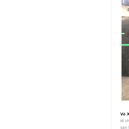
Vỏ 
tế c
san 