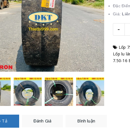
Đặc Điể
Giá:
Liê
-
Lốp 7
Lốp lu l
7.50-16
 Tả
Đánh Giá
Bình luận