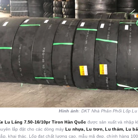
Hình ảnh
: DKT Nhà Phân Phối Lốp Lu
Xe Lu Láng 7.50-16/10pr Tiron Hàn Quố
c
được sản xuất và nhập k
huyên lắp đặt cho các dòng máy
Lu nhựa, Lu trơn, Lu thảm, Lu b
lắp, khai thác. Lốp đạt chất lượng cao, mẫu mã đẹp, chính hàng 10