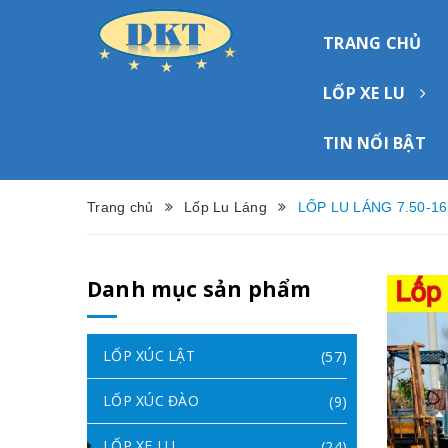
TRANG CHỦ
LỐP XE LU
TIN NỔI BẬT
Trang chủ
Lốp Lu Láng
LỐP LU LÁNG 7.50-1
Danh mục sản phẩm
LỐP XÚC LẬT
(57)
LỐP XÚC ĐÀO
(9)
LỐP XE LU
(24)