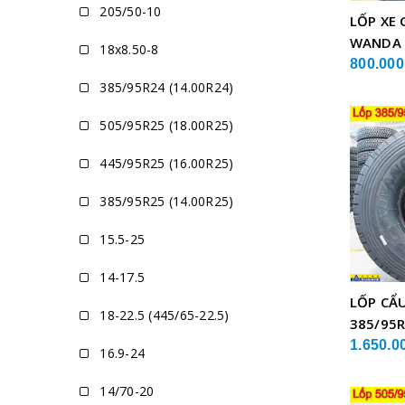
205/50-10
LỐP XE 
WANDA
18x8.50-8
800.000
385/95R24 (14.00R24)
505/95R25 (18.00R25)
445/95R25 (16.00R25)
385/95R25 (14.00R25)
15.5-25
14-17.5
LỐP CẨ
18-22.5 (445/65-22.5)
385/95R
GLB05 
1.650.0
16.9-24
14/70-20