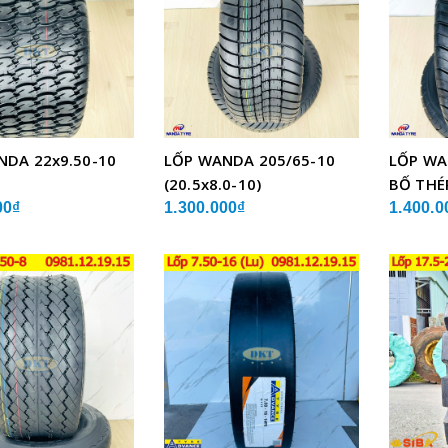
NDA 22x9.50-10
LỐP WANDA 205/65-10
LỐP WA
(20.5x8.0-10)
BỐ THÉ
00₫
1.300.000₫
1.400.0