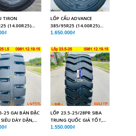
U TIRON
LỐP CẨU ADVANCE
25 (14.00R25)
385/95R25 (14.00R25)
BỐ THÉP
GLB05 BỐ THÉP
00₫
1.650.000₫
5-25 GAI BÁN ĐẶC
LỐP 23.5-25/28PR SIBA
 SIÊU DÀY DẶN,
TRUNG QUỐC GIÁ TỐT,
LƯỢNG
SIÊU BỀN
00₫
1.550.000₫