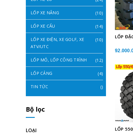
LỐP XE NÂNG
(10)
LỐP XE CẨU
(14)
LỐP ĐẶC
LỐP XE ĐIỆN, XE GOLF, XE
(10)
ATV/UTC
92.000.
LỐP MỎ, LỐP CÔNG TRÌNH
(12)
LỐP CẢNG
(4)
TIN TỨC
()
Bộ lọc
LỐP 55
LOẠI