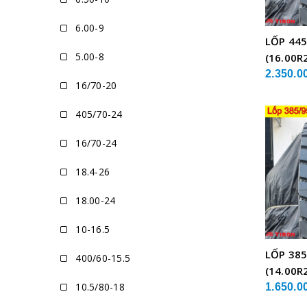
6.00-9
LỐP 445
5.00-8
(16.00R
XE CẨU
2.350.0
16/70-20
405/70-24
16/70-24
18.4-26
18.00-24
10-16.5
LỐP 385
400/60-15.5
(14.00R
10.5/80-18
XE CẨU
1.650.0