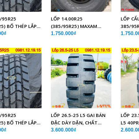
/95R25
LỐP 14.00R25
LỐP CẨ
25) BỐ THÉP LẮP
(385/95R25) MAXAM
385/95R
MSVO1 BỐ THÉP LẮP XE
TCH21 
00₫
1.750.000₫
1.750.0
CẨU
/95R25
LỐP 26.5-25 L5 GAI BÁN
LỐP 23.
25) BỐ THÉP LẮP
ĐẶC DÀY DẶN, CHẤT
L5 40PR
LƯỢNG
CHẤT 
00₫
3.600.000₫
2.600.0