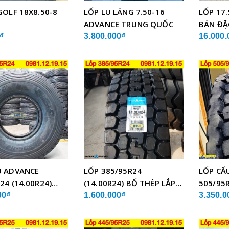
GOLF 18X8.50-8
LỐP LU LÁNG 7.50-16
LỐP 17.
ADVANCE TRUNG QUỐC
BÁN ĐẶ
₫
3.800.000₫
16.000.
U ADVANCE
LỐP 385/95R24
LỐP CẨ
24 (14.00R24)
(14.00R24) BỐ THÉP LẮP
505/95R
BỐ THÉP
XE CẨU
GLB05 
00₫
1.600.000₫
3.350.0