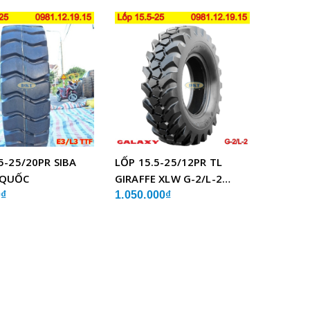
5-25/20PR SIBA
LỐP 15.5-25/12PR TL
 QUỐC
GIRAFFE XLW G-2/L-2
GALAXY ẤN ĐỘ
0₫
1.050.000₫