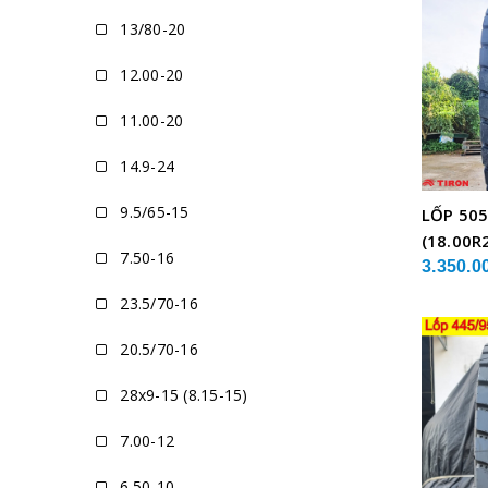
13/80-20
12.00-20
11.00-20
14.9-24
9.5/65-15
LỐP 505
(18.00R
7.50-16
XE CẨU
3.350.0
23.5/70-16
20.5/70-16
28x9-15 (8.15-15)
7.00-12
6.50-10