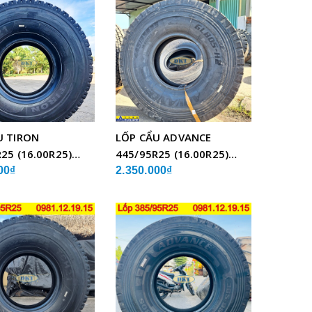
U TIRON
LỐP CẨU ADVANCE
25 (16.00R25)
445/95R25 (16.00R25)
BỐ THÉP
GLB05 BỐ THÉP
00₫
2.350.000₫