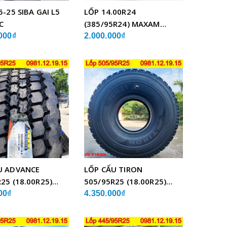
5-25 SIBA GAI L5
LỐP 14.00R24
C
(385/95R24) MAXAM
MSVO1 BỐ THÉP LẮP XE
000₫
2.000.000₫
CẨU
U ADVANCE
LỐP CẨU TIRON
25 (18.00R25)
505/95R25 (18.00R25)
BỐ THÉP
TCH21 BỐ THÉP
00₫
4.350.000₫