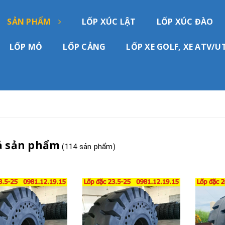
SẢN PHẨM
LỐP XÚC LẬT
LỐP XÚC ĐÀO
LỐP MỎ
LỐP CẢNG
LỐP XE GOLF, XE ATV/U
ả sản phẩm
(114 sản phẩm)