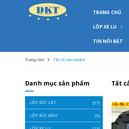
TRANG CHỦ
LỐP XE LU
TIN NỔI BẬT
Trang chủ
Tất cả sản phẩm
Danh mục sản phẩm
Tất c
LỐP XÚC LẬT
(57)
LỐP XÚC ĐÀO
(9)
LỐP XE LU
(24)