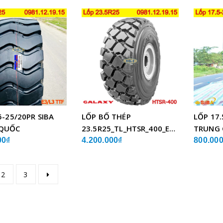
5-25/20PR SIBA
LỐP BỐ THÉP
LỐP 17.
QUỐC
23.5R25_TL_HTSR_400_E4/L4_GALAXY
TRUNG
ẤN ĐỘ
00₫
4.200.000₫
800.00
2
3