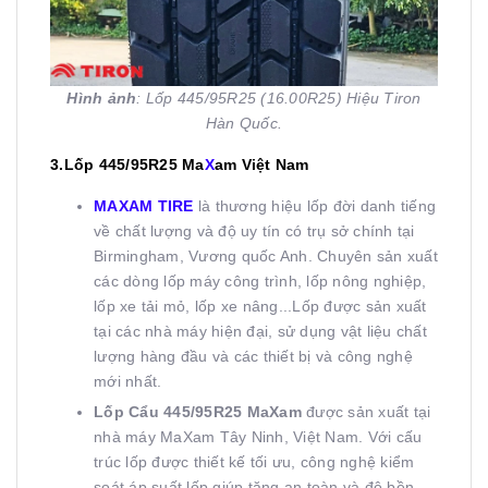
Hình ảnh
: Lốp 445/95R25 (16.00R25) Hiệu Tiron
Hàn Quốc.
3.Lốp 445/95R25 Ma
X
am Việt Nam
MAXAM TIRE
là thương hiệu lốp đời danh tiếng
về chất lượng và độ uy tín có trụ sở chính tại
Birmingham, Vương quốc Anh.
Chuyên sản xuất
các dòng lốp máy công trình, lốp nông nghiệp,
lốp xe tải mỏ, lốp xe nâng...Lốp được sản xuất
tại các nhà máy hiện đại, sử dụng vật liệu chất
lượng hàng đầu và các thiết bị và công nghệ
mới nhất.
Lốp Cẩu 445/95R25
MaXam
được sản xuất tại
nhà máy MaXam Tây Ninh, Việt Nam. Với cấu
trúc lốp được thiết kế tối ưu, công nghệ kiểm
soát áp suất lốp giúp tăng an toàn và độ bền