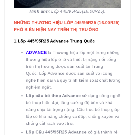
Hình ảnh
: Lốp 445/95R25(16.00R25)
.
NHỮNG THƯƠNG HIỆU LỐP 445/95R25 (16.00R25)
PHỔ BIẾN HIỆN NAY TRÊN THỊ TRƯỜNG
1.Lốp 445/95R25 Advance Trung Quốc
ADVANCE
là Thương hiệu lốp một trong những
thương hiệu lốp ô tô và thiết bị nặng nổi tiếng
trên thị trường
được sản xuất tại
Trung
Quốc. Lốp Advance được sản xuất với công
nghệ hiện đại và quy trình kiểm soát chất lượng
nghiêm ngặt.
Lốp cẩu bố thép Advance
sử dụng công nghệ
bố thép hiện đại, tăng cường độ bền và khả
năng chịu tải trọng nặng. Cấu trúc bố thép giúp
lốp có khả năng chống va đập, chống xuyên và
chống cắt rách vượt trội.
Lốp Cẩu 445/95R25 Advance
có giá thành rẻ