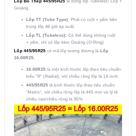
Lốp Bố Thép 445/95R25
là dòng lốp Tubeless
:
Lốp +
Gioăng.
Lốp TT (Tube Type)
: Phải có ruột + yếm bên
trong lốp để giữ áp suất.
Lốp TL (Tubeless):
Có thể dùng không ruột
+ yếm, chỉ có lốp kèm Gioăng (O-Ring).
Lốp 445/95R25
có mã lốp tương đương là
Lốp
16.00R25.
16.00R25
là một kích thước lốp theo tiêu chuẩn
kiểu "R" (Radial), với chiều rộng lốp là 16 inch.
445/95R25
là kích thước lốp theo tiêu chuẩn
"Metric", với chiều rộng lốp là 445 mm và tỷ lệ
chiều cao/chiều rộng là 95%.