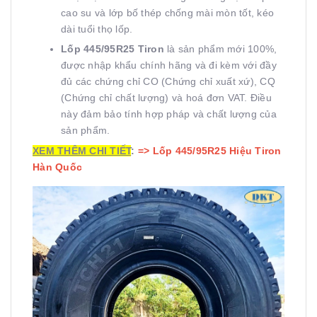
cao su và lớp bố thép chống mài mòn tốt, kéo
dài tuổi thọ lốp.
Lốp 445/95R25 Tiron
là sản phẩm mới 100%,
được nhập khẩu chính hãng và đi kèm với đầy
đủ các chứng chỉ CO (Chứng chỉ xuất xứ), CQ
(Chứng chỉ chất lượng) và hoá đơn VAT. Điều
này đảm bảo tính hợp pháp và chất lượng của
sản phẩm.
XEM THÊM CHI TIẾT
:
=>
Lốp 445/95R25 Hiệu Tiron
Hàn Quốc