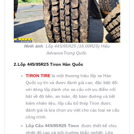
Hình ảnh
: Lốp 445/95R25 (16.00R25) Hiệu
AdvanceTrung Quốc.
2.Lốp 445/95R25 Tiron Hàn Quốc
TIRON TIRE
là một thương hiệu lốp xe Hàn
Quốc uy tín và được đánh giá cao, đặc biệt đối
với dòng lốp dành cho xe cẩu với ưu điểm nổi
bật về độ bền, an toàn, độ bám đường và tiết
kiệm nhiên liệu, lốp cẩu bố thép Tiron được
đánh giá là lựa chọn ưu việt cho các loại xe cẩu
công trình.
Lốp Cẩu 445/95R25 Tiron
được thiết kế chịu
nhiệt độ cao và môi trường khắc nghiệt. Lớp