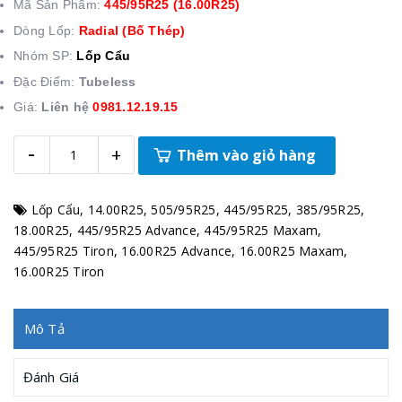
Mã Sản Phẩm:
445/95R25 (16.00R25)
Dòng Lốp:
Radial (Bố Thép)
Nhóm SP:
Lốp Cẩu
Đặc Điểm:
Tubeless
Giá:
Liên hệ
0981.12.19.15
-
+
Thêm vào giỏ hàng
Lốp Cẩu
,
14.00R25
,
505/95R25
,
445/95R25
,
385/95R25
,
18.00R25
,
445/95R25 Advance
,
445/95R25 Maxam
,
445/95R25 Tiron
,
16.00R25 Advance
,
16.00R25 Maxam
,
16.00R25 Tiron
Mô Tả
Đánh Giá