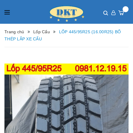
Trang chủ
Lốp Cẩu
LỐP 445/95R25 (16.00R25) BỐ
THÉP LẮP XE CẨU