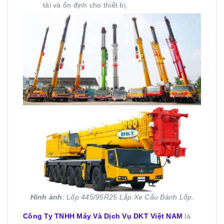
tải và ổn định cho thiết bị.
Hình ảnh
: Lốp 445/95R25 Lắp Xe Cẩu Bánh Lốp.
Công Ty TNHH Máy Và Dịch Vụ DKT Việt NAM
là