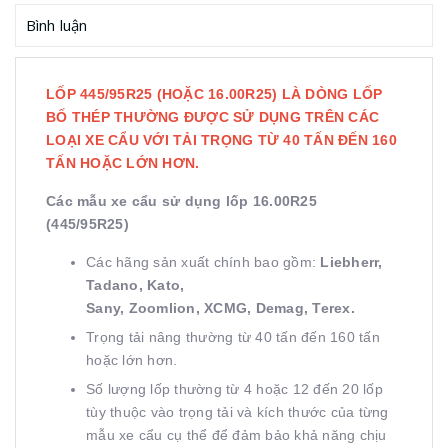
Bình luận
LỐP 445/95R25 (HOẶC 16.00R25) LÀ DÒNG LỐP
BỐ THÉP THƯỜNG ĐƯỢC SỬ DỤNG TRÊN CÁC
LOẠI XE CẨU VỚI TẢI TRỌNG TỪ 40 TẤN ĐẾN 160
TẤN HOẶC LỚN HƠN.
Các mẫu xe cẩu sử dụng lốp 16.00R25
(445/95R25)
Các hãng sản xuất chính bao gồm:
Liebherr,
Tadano, Kato,
Sany, Zoomlion, XCMG, Demag, Terex.
Trọng tải nâng thường từ 40 tấn đến 160 tấn
hoặc lớn hơn.
Số lượng lốp thường từ 4 hoặc 12 đến 20 lốp
tùy thuộc vào trọng tải và kích thước của từng
mẫu xe cẩu cụ thể để đảm bảo khả năng chịu