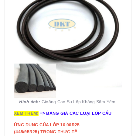
Hình ảnh:
Gioăng Cao Su Lốp Không Săm Yếm.
XEM THÊM
:
=>
BẢNG GIÁ CÁC LOẠI LỐP CẨU
ỨNG DỤNG CỦA LỐP 16.00R25
(445/95R25) TRONG THỰC TẾ