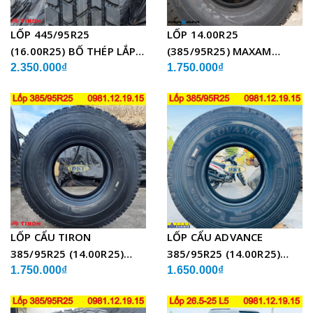
LỐP 445/95R25
LỐP 14.00R25
(16.00R25) BỐ THÉP LẮP
(385/95R25) MAXAM
XE CẨU
MSVO1 BỐ THÉP LẮP XE
2.350.000₫
1.750.000₫
CẨU
LỐP CẨU TIRON
LỐP CẨU ADVANCE
385/95R25 (14.00R25)
385/95R25 (14.00R25)
TCH21 BỐ THÉP
GLB05 BỐ THÉP
1.750.000₫
1.650.000₫