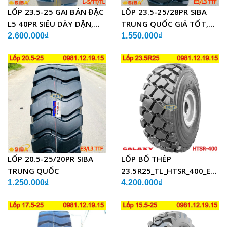
LỐP 23.5-25 GAI BÁN ĐẶC
LỐP 23.5-25/28PR SIBA
L5 40PR SIÊU DÀY DẶN,
TRUNG QUỐC GIÁ TỐT,
CHẤT LƯỢNG
SIÊU BỀN
2.600.000₫
1.550.000₫
LỐP 20.5-25/20PR SIBA
LỐP BỐ THÉP
TRUNG QUỐC
23.5R25_TL_HTSR_400_E4/L
ẤN ĐỘ
1.250.000₫
4.200.000₫