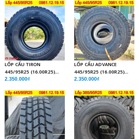
LỐP CẨU TIRON
LỐP CẨU ADVANCE
445/95R25 (16.00R25)
445/95R25 (16.00R25)
TCH21 BỐ THÉP
GLB05 BỐ THÉP
2.350.000₫
2.350.000₫