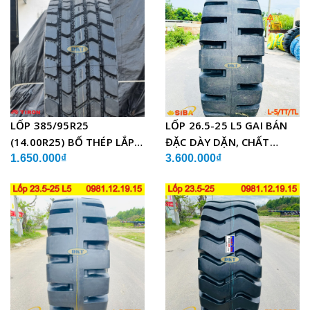
LỐP 385/95R25
LỐP 26.5-25 L5 GAI BÁN
(14.00R25) BỐ THÉP LẮP
ĐẶC DÀY DẶN, CHẤT
XE CẨU
LƯỢNG
1.650.000₫
3.600.000₫