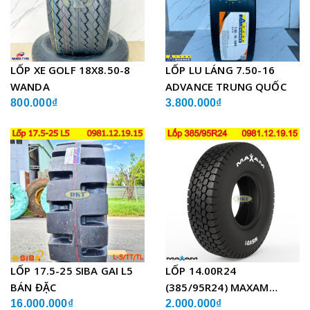
LỐP XE GOLF 18X8.50-8
LỐP LU LÁNG 7.50-16
WANDA
ADVANCE TRUNG QUỐC
800.000₫
3.800.000₫
LỐP 17.5-25 SIBA GAI L5
LỐP 14.00R24
BÁN ĐẶC
(385/95R24) MAXAM
MSVO1 BỐ THÉP LẮP XE
16.000.000₫
2.000.000₫