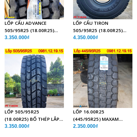
LỐP CẨU ADVANCE
LỐP CẨU TIRON
505/95R25 (18.00R25)
505/95R25 (18.00R25)
GLB05 BỐ THÉP
TCH21 BỐ THÉP
3.350.000₫
4.350.000₫
LỐP 505/95R25
LỐP 16.00R25
(18.00R25) BỐ THÉP LẮP
(445/95R25) MAXAM
XE CẨU
MSVO1 BỐ THÉP LẮP XE
3.350.000₫
2.350.000₫
CẨU