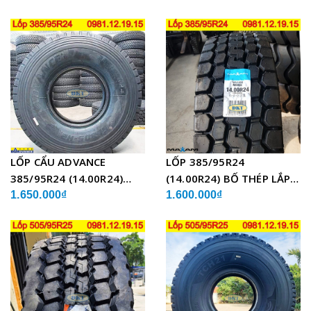
CẨU
LỐP CẨU ADVANCE
LỐP 385/95R24
385/95R24 (14.00R24)
(14.00R24) BỐ THÉP LẮP
GLB05 BỐ THÉP
XE CẨU
1.650.000₫
1.600.000₫