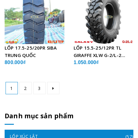
LỐP 17.5-25/20PR SIBA
LỐP 15.5-25/12PR TL
TRUNG QUỐC
GIRAFFE XLW G-2/L-2
GALAXY ẤN ĐỘ
800.000₫
1.050.000₫
1
2
3
Danh mục sản phẩm
LỐP XÚC LẬT
(57)