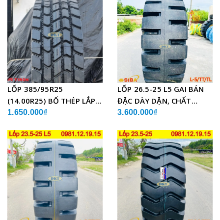
LỐP 385/95R25
LỐP 26.5-25 L5 GAI BÁN
(14.00R25) BỐ THÉP LẮP
ĐẶC DÀY DẶN, CHẤT
XE CẨU
LƯỢNG
1.650.000₫
3.600.000₫