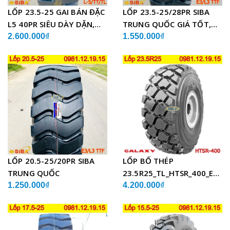
LỐP 23.5-25 GAI BÁN ĐẶC
LỐP 23.5-25/28PR SIBA
L5 40PR SIÊU DÀY DẶN,
TRUNG QUỐC GIÁ TỐT,
CHẤT LƯỢNG
SIÊU BỀN
2.600.000₫
1.550.000₫
LỐP 20.5-25/20PR SIBA
LỐP BỐ THÉP
TRUNG QUỐC
23.5R25_TL_HTSR_400_E4/L
ẤN ĐỘ
1.250.000₫
4.200.000₫