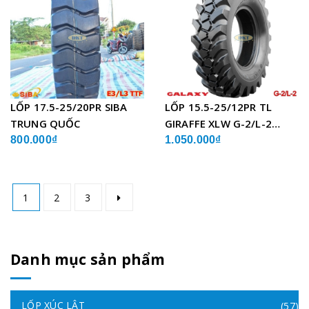
LỐP 17.5-25/20PR SIBA
LỐP 15.5-25/12PR TL
TRUNG QUỐC
GIRAFFE XLW G-2/L-2
GALAXY ẤN ĐỘ
800.000₫
1.050.000₫
1
2
3
Danh mục sản phẩm
LỐP XÚC LẬT
(57)