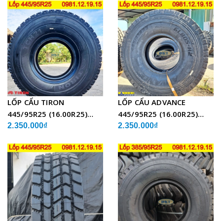
LỐP CẨU TIRON
LỐP CẨU ADVANCE
445/95R25 (16.00R25)
445/95R25 (16.00R25)
TCH21 BỐ THÉP
GLB05 BỐ THÉP
2.350.000₫
2.350.000₫