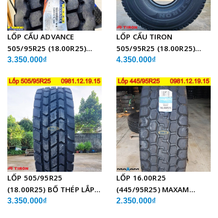
LỐP CẨU ADVANCE
LỐP CẨU TIRON
505/95R25 (18.00R25)
505/95R25 (18.00R25)
GLB05 BỐ THÉP
TCH21 BỐ THÉP
3.350.000₫
4.350.000₫
LỐP 505/95R25
LỐP 16.00R25
(18.00R25) BỐ THÉP LẮP
(445/95R25) MAXAM
XE CẨU
MSVO1 BỐ THÉP LẮP XE
3.350.000₫
2.350.000₫
CẨU