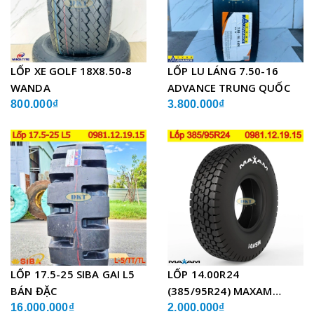
LỐP XE GOLF 18X8.50-8
LỐP LU LÁNG 7.50-16
WANDA
ADVANCE TRUNG QUỐC
800.000₫
3.800.000₫
LỐP 17.5-25 SIBA GAI L5
LỐP 14.00R24
BÁN ĐẶC
(385/95R24) MAXAM
MSVO1 BỐ THÉP LẮP XE
16.000.000₫
2.000.000₫