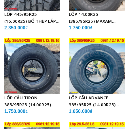
LỐP 445/95R25
LỐP 14.00R25
(16.00R25) BỐ THÉP LẮP
(385/95R25) MAXAM
XE CẨU
MSVO1 BỐ THÉP LẮP XE
2.350.000₫
1.750.000₫
CẨU
LỐP CẨU TIRON
LỐP CẨU ADVANCE
385/95R25 (14.00R25)
385/95R25 (14.00R25)
TCH21 BỐ THÉP
GLB05 BỐ THÉP
1.750.000₫
1.650.000₫