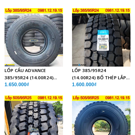
CẨU
LỐP CẨU ADVANCE
LỐP 385/95R24
385/95R24 (14.00R24)
(14.00R24) BỐ THÉP LẮP
GLB05 BỐ THÉP
XE CẨU
1.650.000₫
1.600.000₫