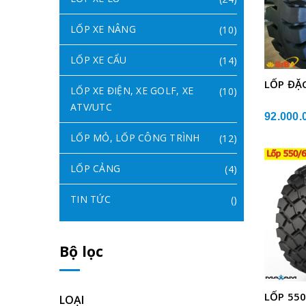
LỐP XE NÂNG
(10)
LỐP XE CẨU
(14)
LỐP ĐẶC
LỐP XE ĐIỆN, XE GOLF, XE
(10)
ATV/UTC
92.000.
LỐP MỎ, LỐP CÔNG TRÌNH
(12)
LỐP CẢNG
(4)
TIN TỨC
()
Bộ lọc
LỐP 55
LOẠI