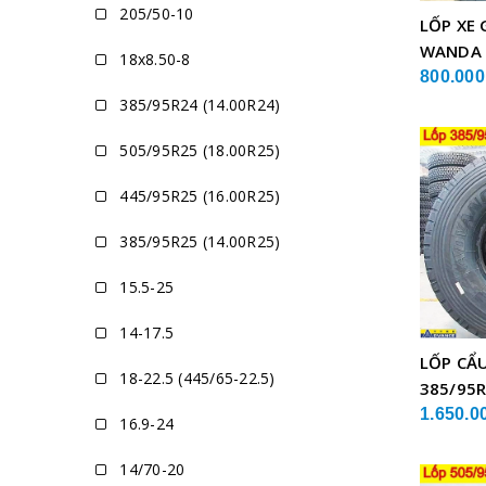
205/50-10
LỐP XE 
WANDA
18x8.50-8
800.000
385/95R24 (14.00R24)
505/95R25 (18.00R25)
445/95R25 (16.00R25)
385/95R25 (14.00R25)
15.5-25
14-17.5
LỐP CẨ
18-22.5 (445/65-22.5)
385/95R
GLB05 
1.650.0
16.9-24
14/70-20