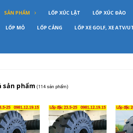
SẢN PHẨM
LỐP XÚC LẬT
LỐP XÚC ĐÀO
LỐP MỎ
LỐP CẢNG
LỐP XE GOLF, XE ATV/U
ả sản phẩm
(114 sản phẩm)