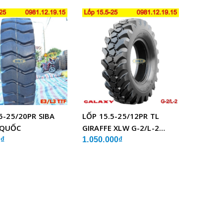
5-25/20PR SIBA
LỐP 15.5-25/12PR TL
 QUỐC
GIRAFFE XLW G-2/L-2
GALAXY ẤN ĐỘ
0₫
1.050.000₫