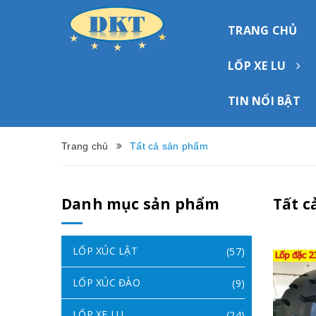
TRANG CHỦ
LỐP XE LU
TIN NỔI BẬT
Trang chủ
Tất cả sản phẩm
Danh mục sản phẩm
Tất c
LỐP XÚC LẬT
(57)
LỐP XÚC ĐÀO
(9)
LỐP XE LU
(24)