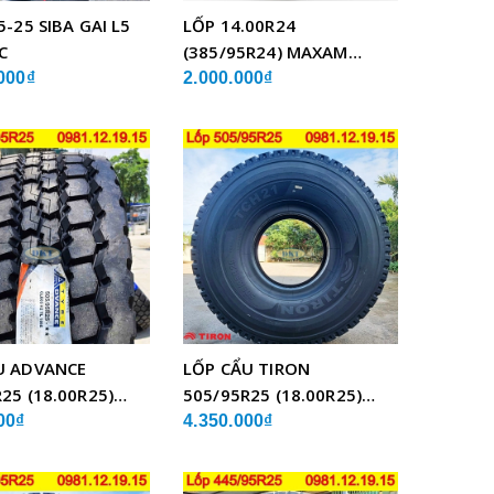
5-25 SIBA GAI L5
LỐP 14.00R24
C
(385/95R24) MAXAM
MSVO1 BỐ THÉP LẮP XE
000₫
2.000.000₫
CẨU
U ADVANCE
LỐP CẨU TIRON
25 (18.00R25)
505/95R25 (18.00R25)
BỐ THÉP
TCH21 BỐ THÉP
00₫
4.350.000₫