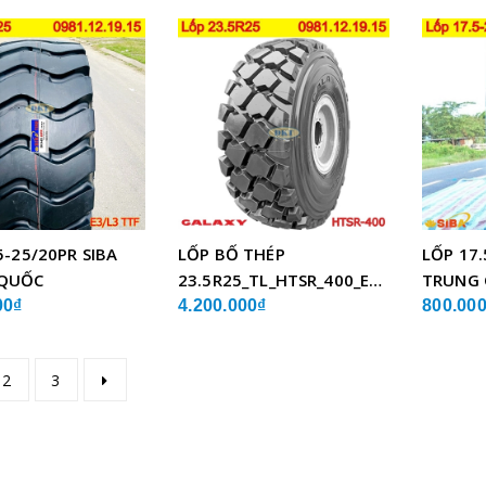
5-25/20PR SIBA
LỐP BỐ THÉP
LỐP 17.
QUỐC
23.5R25_TL_HTSR_400_E4/L4_GALAXY
TRUNG
ẤN ĐỘ
00₫
4.200.000₫
800.00
2
3