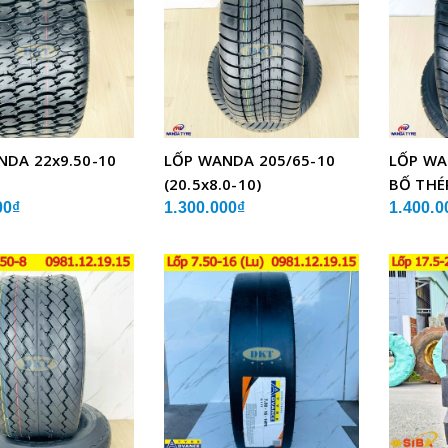
NDA 22x9.50-10
LỐP WANDA 205/65-10
LỐP WA
(20.5x8.0-10)
BỐ THÉ
00₫
1.300.000₫
1.400.0