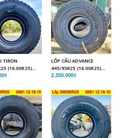
U TIRON
LỐP CẨU ADVANCE
25 (16.00R25)
445/95R25 (16.00R25)
BỐ THÉP
GLB05 BỐ THÉP
00₫
2.350.000₫