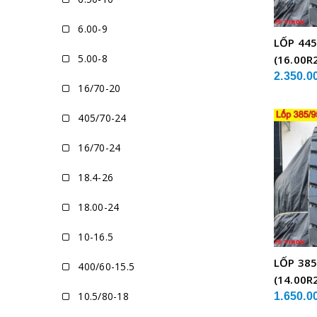
6.00-9
LỐP 445
5.00-8
(16.00R
XE CẨU
2.350.0
16/70-20
405/70-24
16/70-24
18.4-26
18.00-24
10-16.5
LỐP 385
400/60-15.5
(14.00R
10.5/80-18
XE CẨU
1.650.0