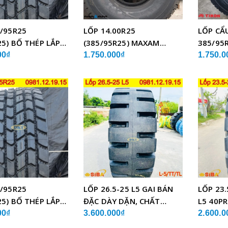
/95R25
LỐP 14.00R25
LỐP CẨ
25) BỐ THÉP LẮP
(385/95R25) MAXAM
385/95R
MSVO1 BỐ THÉP LẮP XE
TCH21 
00₫
1.750.000₫
1.750.0
CẨU
/95R25
LỐP 26.5-25 L5 GAI BÁN
LỐP 23.
25) BỐ THÉP LẮP
ĐẶC DÀY DẶN, CHẤT
L5 40PR
LƯỢNG
CHẤT 
00₫
3.600.000₫
2.600.0