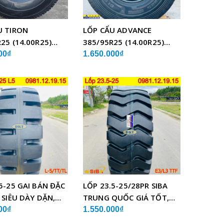
U TIRON
LỐP CẨU ADVANCE
25 (14.00R25)
385/95R25 (14.00R25)
BỐ THÉP
GLB05 BỐ THÉP
00₫
1.650.000₫
5-25 GAI BÁN ĐẶC
LỐP 23.5-25/28PR SIBA
 SIÊU DÀY DẶN,
TRUNG QUỐC GIÁ TỐT,
LƯỢNG
SIÊU BỀN
00₫
1.550.000₫