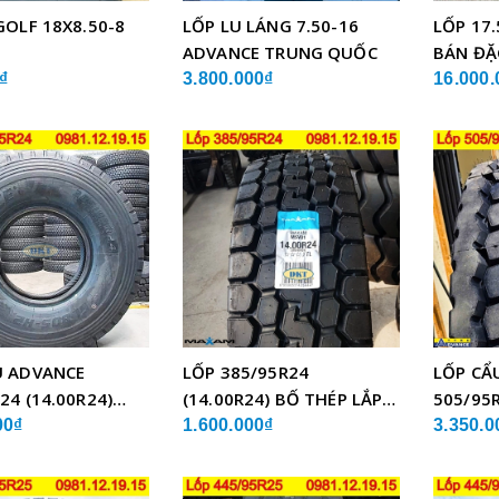
GOLF 18X8.50-8
LỐP LU LÁNG 7.50-16
LỐP 17.
ADVANCE TRUNG QUỐC
BÁN ĐẶ
₫
3.800.000₫
16.000.
U ADVANCE
LỐP 385/95R24
LỐP CẨ
24 (14.00R24)
(14.00R24) BỐ THÉP LẮP
505/95R
BỐ THÉP
XE CẨU
GLB05 
00₫
1.600.000₫
3.350.0