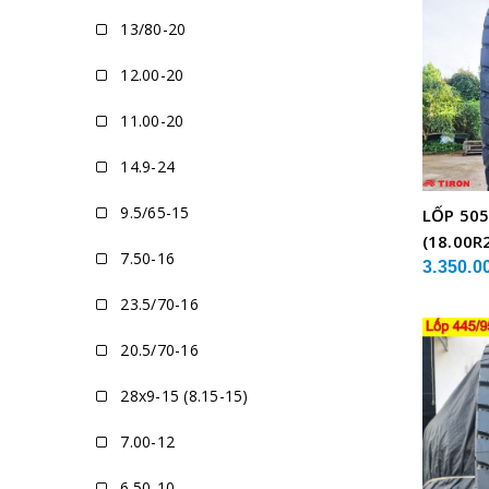
13/80-20
12.00-20
11.00-20
14.9-24
9.5/65-15
LỐP 505
(18.00R
7.50-16
XE CẨU
3.350.0
23.5/70-16
20.5/70-16
28x9-15 (8.15-15)
7.00-12
6.50-10