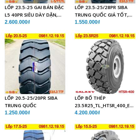
LỐP 23.5-25 GAI BÁN ĐẶC
LỐP 23.5-25/28PR SIBA
L5 40PR SIÊU DÀY DẶN,
TRUNG QUỐC GIÁ TỐT,
CHẤT LƯỢNG
SIÊU BỀN
2.600.000₫
1.550.000₫
LỐP 20.5-25/20PR SIBA
LỐP BỐ THÉP
TRUNG QUỐC
23.5R25_TL_HTSR_400_E4/L
ẤN ĐỘ
1.250.000₫
4.200.000₫