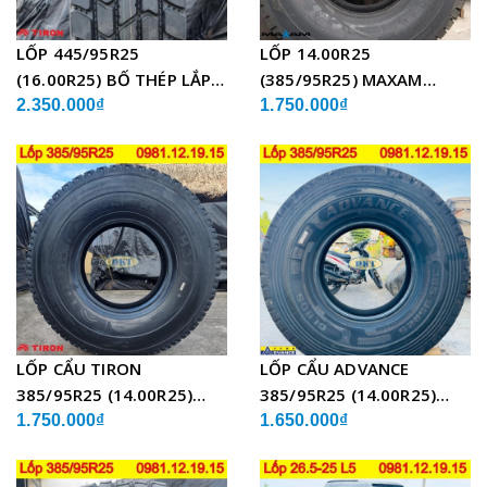
LỐP 445/95R25
LỐP 14.00R25
(16.00R25) BỐ THÉP LẮP
(385/95R25) MAXAM
XE CẨU
MSVO1 BỐ THÉP LẮP XE
2.350.000₫
1.750.000₫
CẨU
LỐP CẨU TIRON
LỐP CẨU ADVANCE
385/95R25 (14.00R25)
385/95R25 (14.00R25)
TCH21 BỐ THÉP
GLB05 BỐ THÉP
1.750.000₫
1.650.000₫