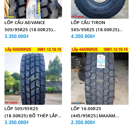
LỐP CẨU ADVANCE
LỐP CẨU TIRON
505/95R25 (18.00R25)
505/95R25 (18.00R25)
GLB05 BỐ THÉP
TCH21 BỐ THÉP
3.350.000₫
4.350.000₫
LỐP 505/95R25
LỐP 16.00R25
(18.00R25) BỐ THÉP LẮP
(445/95R25) MAXAM
XE CẨU
MSVO1 BỐ THÉP LẮP XE
3.350.000₫
2.350.000₫
CẨU