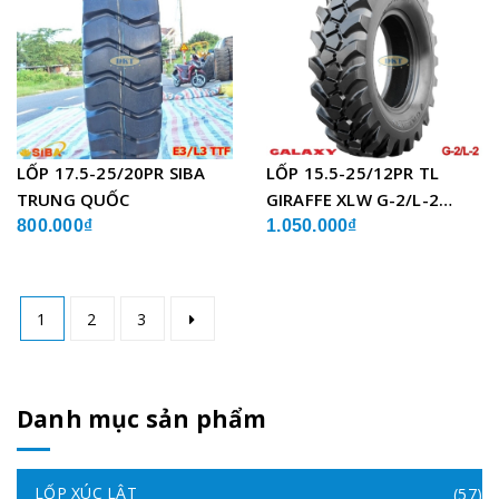
LỐP 17.5-25/20PR SIBA
LỐP 15.5-25/12PR TL
TRUNG QUỐC
GIRAFFE XLW G-2/L-2
GALAXY ẤN ĐỘ
800.000₫
1.050.000₫
1
2
3
Danh mục sản phẩm
LỐP XÚC LẬT
(57)