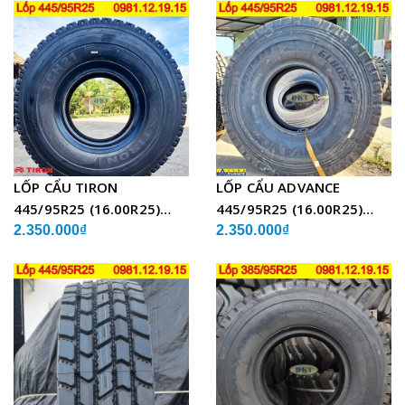
LỐP CẨU TIRON
LỐP CẨU ADVANCE
445/95R25 (16.00R25)
445/95R25 (16.00R25)
TCH21 BỐ THÉP
GLB05 BỐ THÉP
2.350.000₫
2.350.000₫