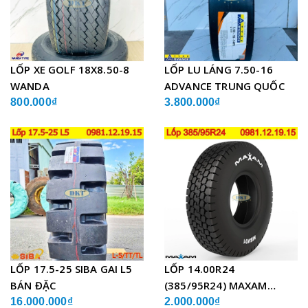
LỐP XE GOLF 18X8.50-8
LỐP LU LÁNG 7.50-16
WANDA
ADVANCE TRUNG QUỐC
800.000₫
3.800.000₫
LỐP 17.5-25 SIBA GAI L5
LỐP 14.00R24
BÁN ĐẶC
(385/95R24) MAXAM
MSVO1 BỐ THÉP LẮP XE
16.000.000₫
2.000.000₫