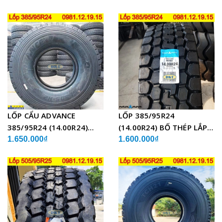
CẨU
LỐP CẨU ADVANCE
LỐP 385/95R24
385/95R24 (14.00R24)
(14.00R24) BỐ THÉP LẮP
GLB05 BỐ THÉP
XE CẨU
1.650.000₫
1.600.000₫