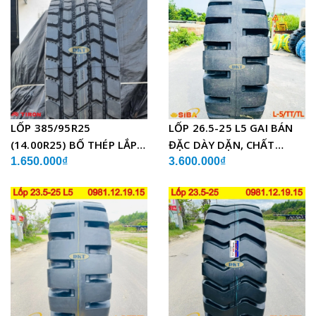
LỐP 385/95R25
LỐP 26.5-25 L5 GAI BÁN
(14.00R25) BỐ THÉP LẮP
ĐẶC DÀY DẶN, CHẤT
XE CẨU
LƯỢNG
1.650.000₫
3.600.000₫