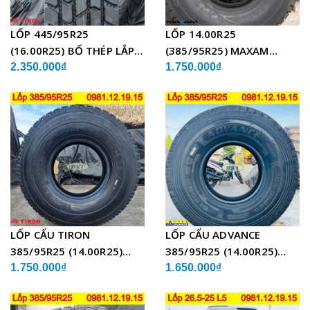
LỐP 445/95R25
LỐP 14.00R25
(16.00R25) BỐ THÉP LẮP
(385/95R25) MAXAM
XE CẨU
MSVO1 BỐ THÉP LẮP XE
2.350.000₫
1.750.000₫
CẨU
LỐP CẨU TIRON
LỐP CẨU ADVANCE
385/95R25 (14.00R25)
385/95R25 (14.00R25)
TCH21 BỐ THÉP
GLB05 BỐ THÉP
1.750.000₫
1.650.000₫