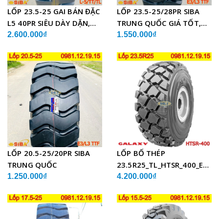
LỐP 23.5-25 GAI BÁN ĐẶC
LỐP 23.5-25/28PR SIBA
L5 40PR SIÊU DÀY DẶN,
TRUNG QUỐC GIÁ TỐT,
CHẤT LƯỢNG
SIÊU BỀN
2.600.000₫
1.550.000₫
LỐP 20.5-25/20PR SIBA
LỐP BỐ THÉP
TRUNG QUỐC
23.5R25_TL_HTSR_400_E4/L
ẤN ĐỘ
1.250.000₫
4.200.000₫