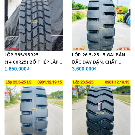
LỐP 385/95R25
LỐP 26.5-25 L5 GAI BÁN
(14.00R25) BỐ THÉP LẮP
ĐẶC DÀY DẶN, CHẤT
XE CẨU
LƯỢNG
1.650.000₫
3.600.000₫