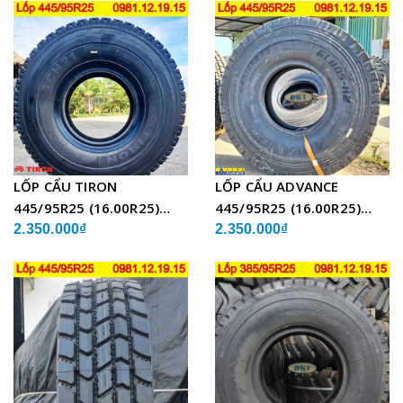
LỐP CẨU TIRON
LỐP CẨU ADVANCE
445/95R25 (16.00R25)
445/95R25 (16.00R25)
TCH21 BỐ THÉP
GLB05 BỐ THÉP
2.350.000₫
2.350.000₫