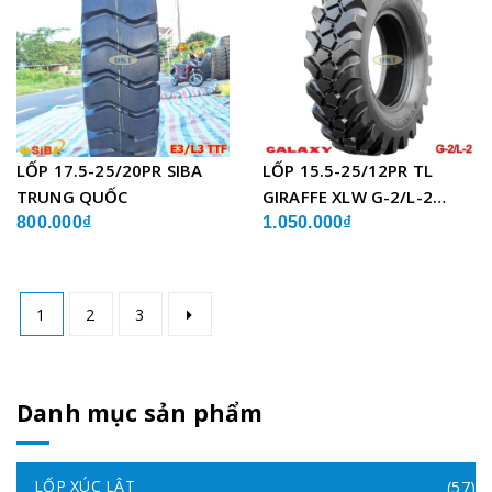
LỐP 17.5-25/20PR SIBA
LỐP 15.5-25/12PR TL
TRUNG QUỐC
GIRAFFE XLW G-2/L-2
GALAXY ẤN ĐỘ
800.000₫
1.050.000₫
1
2
3
Danh mục sản phẩm
LỐP XÚC LẬT
(57)