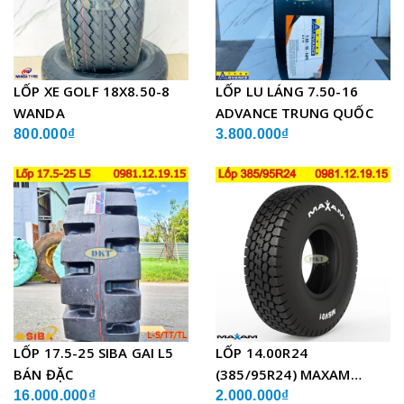
LỐP XE GOLF 18X8.50-8
LỐP LU LÁNG 7.50-16
WANDA
ADVANCE TRUNG QUỐC
800.000₫
3.800.000₫
LỐP 17.5-25 SIBA GAI L5
LỐP 14.00R24
BÁN ĐẶC
(385/95R24) MAXAM
MSVO1 BỐ THÉP LẮP XE
16.000.000₫
2.000.000₫