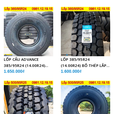
CẨU
LỐP CẨU ADVANCE
LỐP 385/95R24
385/95R24 (14.00R24)
(14.00R24) BỐ THÉP LẮP
GLB05 BỐ THÉP
XE CẨU
1.650.000₫
1.600.000₫