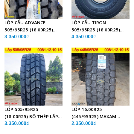
LỐP CẨU ADVANCE
LỐP CẨU TIRON
505/95R25 (18.00R25)
505/95R25 (18.00R25)
GLB05 BỐ THÉP
TCH21 BỐ THÉP
3.350.000₫
4.350.000₫
LỐP 505/95R25
LỐP 16.00R25
(18.00R25) BỐ THÉP LẮP
(445/95R25) MAXAM
XE CẨU
MSVO1 BỐ THÉP LẮP XE
3.350.000₫
2.350.000₫
CẨU