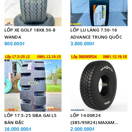
LỐP XE GOLF 18X8.50-8
LỐP LU LÁNG 7.50-16
WANDA
ADVANCE TRUNG QUỐC
800.000₫
3.800.000₫
LỐP 17.5-25 SIBA GAI L5
LỐP 14.00R24
BÁN ĐẶC
(385/95R24) MAXAM
MSVO1 BỐ THÉP LẮP XE
16.000.000₫
2.000.000₫