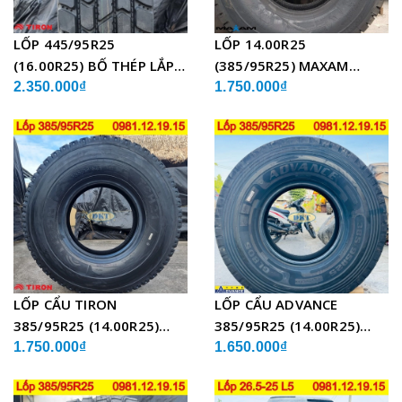
LỐP 445/95R25
LỐP 14.00R25
(16.00R25) BỐ THÉP LẮP
(385/95R25) MAXAM
XE CẨU
MSVO1 BỐ THÉP LẮP XE
2.350.000₫
1.750.000₫
CẨU
LỐP CẨU TIRON
LỐP CẨU ADVANCE
385/95R25 (14.00R25)
385/95R25 (14.00R25)
TCH21 BỐ THÉP
GLB05 BỐ THÉP
1.750.000₫
1.650.000₫