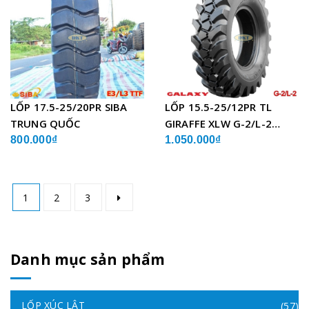
LỐP 17.5-25/20PR SIBA
LỐP 15.5-25/12PR TL
TRUNG QUỐC
GIRAFFE XLW G-2/L-2
GALAXY ẤN ĐỘ
800.000₫
1.050.000₫
1
2
3
Danh mục sản phẩm
LỐP XÚC LẬT
(57)