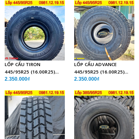
LỐP CẨU TIRON
LỐP CẨU ADVANCE
445/95R25 (16.00R25)
445/95R25 (16.00R25)
TCH21 BỐ THÉP
GLB05 BỐ THÉP
2.350.000₫
2.350.000₫