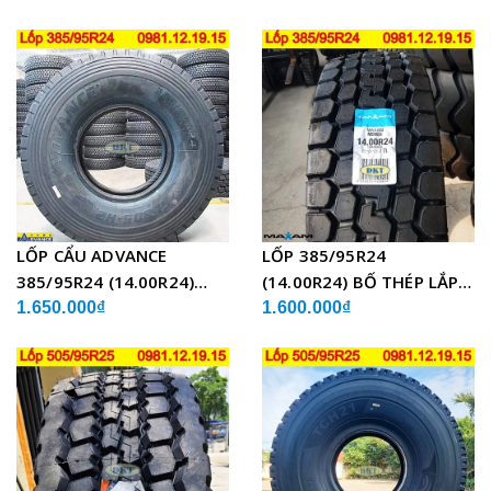
CẨU
LỐP CẨU ADVANCE
LỐP 385/95R24
385/95R24 (14.00R24)
(14.00R24) BỐ THÉP LẮP
GLB05 BỐ THÉP
XE CẨU
1.650.000₫
1.600.000₫