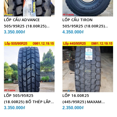
LỐP CẨU ADVANCE
LỐP CẨU TIRON
505/95R25 (18.00R25)
505/95R25 (18.00R25)
GLB05 BỐ THÉP
TCH21 BỐ THÉP
3.350.000₫
4.350.000₫
LỐP 505/95R25
LỐP 16.00R25
(18.00R25) BỐ THÉP LẮP
(445/95R25) MAXAM
XE CẨU
MSVO1 BỐ THÉP LẮP XE
3.350.000₫
2.350.000₫
CẨU