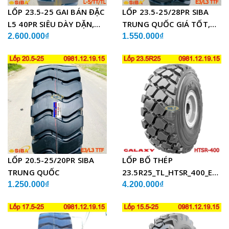
LỐP 23.5-25 GAI BÁN ĐẶC
LỐP 23.5-25/28PR SIBA
L5 40PR SIÊU DÀY DẶN,
TRUNG QUỐC GIÁ TỐT,
CHẤT LƯỢNG
SIÊU BỀN
2.600.000₫
1.550.000₫
LỐP 20.5-25/20PR SIBA
LỐP BỐ THÉP
TRUNG QUỐC
23.5R25_TL_HTSR_400_E4/L
ẤN ĐỘ
1.250.000₫
4.200.000₫