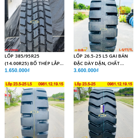
LỐP 385/95R25
LỐP 26.5-25 L5 GAI BÁN
(14.00R25) BỐ THÉP LẮP
ĐẶC DÀY DẶN, CHẤT
XE CẨU
LƯỢNG
1.650.000₫
3.600.000₫