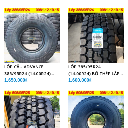
CẨU
LỐP CẨU ADVANCE
LỐP 385/95R24
385/95R24 (14.00R24)
(14.00R24) BỐ THÉP LẮP
GLB05 BỐ THÉP
XE CẨU
1.650.000₫
1.600.000₫