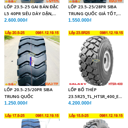
LỐP 23.5-25 GAI BÁN ĐẶC
LỐP 23.5-25/28PR SIBA
L5 40PR SIÊU DÀY DẶN,
TRUNG QUỐC GIÁ TỐT,
CHẤT LƯỢNG
SIÊU BỀN
2.600.000₫
1.550.000₫
LỐP 20.5-25/20PR SIBA
LỐP BỐ THÉP
TRUNG QUỐC
23.5R25_TL_HTSR_400_E4/L
ẤN ĐỘ
1.250.000₫
4.200.000₫