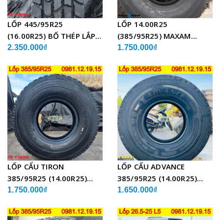
LỐP 445/95R25
LỐP 14.00R25
(16.00R25) BỐ THÉP LẮP
(385/95R25) MAXAM
XE CẨU
MSVO1 BỐ THÉP LẮP XE
2.350.000₫
1.750.000₫
CẨU
LỐP CẨU TIRON
LỐP CẨU ADVANCE
385/95R25 (14.00R25)
385/95R25 (14.00R25)
TCH21 BỐ THÉP
GLB05 BỐ THÉP
1.750.000₫
1.650.000₫