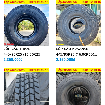
LỐP CẨU TIRON
LỐP CẨU ADVANCE
445/95R25 (16.00R25)
445/95R25 (16.00R25)
TCH21 BỐ THÉP
GLB05 BỐ THÉP
2.350.000₫
2.350.000₫