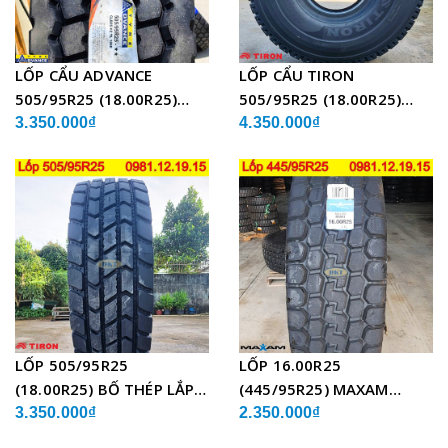
LỐP CẨU ADVANCE
LỐP CẨU TIRON
505/95R25 (18.00R25)
505/95R25 (18.00R25)
GLB05 BỐ THÉP
TCH21 BỐ THÉP
3.350.000₫
4.350.000₫
LỐP 505/95R25
LỐP 16.00R25
(18.00R25) BỐ THÉP LẮP
(445/95R25) MAXAM
XE CẨU
MSVO1 BỐ THÉP LẮP XE
3.350.000₫
2.350.000₫
CẨU