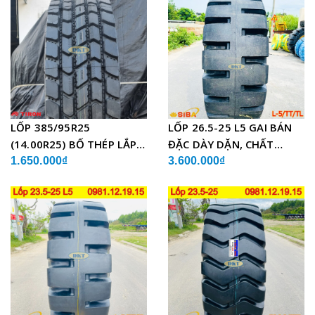
LỐP 385/95R25
LỐP 26.5-25 L5 GAI BÁN
(14.00R25) BỐ THÉP LẮP
ĐẶC DÀY DẶN, CHẤT
XE CẨU
LƯỢNG
1.650.000₫
3.600.000₫