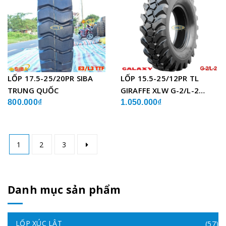
LỐP 17.5-25/20PR SIBA
LỐP 15.5-25/12PR TL
TRUNG QUỐC
GIRAFFE XLW G-2/L-2
GALAXY ẤN ĐỘ
800.000₫
1.050.000₫
1
2
3
Danh mục sản phẩm
LỐP XÚC LẬT
(57)