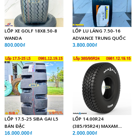
LỐP XE GOLF 18X8.50-8
LỐP LU LÁNG 7.50-16
WANDA
ADVANCE TRUNG QUỐC
800.000₫
3.800.000₫
LỐP 17.5-25 SIBA GAI L5
LỐP 14.00R24
BÁN ĐẶC
(385/95R24) MAXAM
MSVO1 BỐ THÉP LẮP XE
16.000.000₫
2.000.000₫