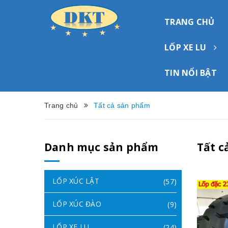
TRANG CHỦ
LỐP XE LU
TIN NỔI BẬT
Trang chủ
Tất cả sản phẩm
Danh mục sản phẩm
Tất c
LỐP XÚC LẬT
(57)
LỐP XÚC ĐÀO
(9)
LỐP XE LU
(24)