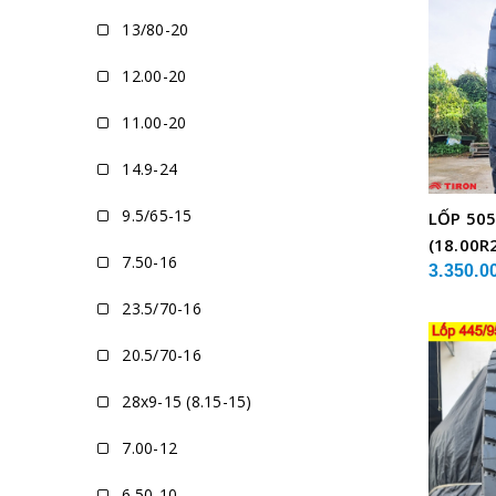
13/80-20
12.00-20
11.00-20
14.9-24
9.5/65-15
LỐP 505
(18.00R
7.50-16
XE CẨU
3.350.0
23.5/70-16
20.5/70-16
28x9-15 (8.15-15)
7.00-12
6.50-10