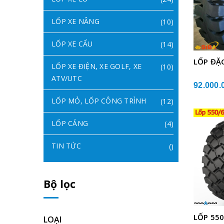
LỐP XE NÂNG
(10)
LỐP XE CẨU
(14)
LỐP ĐẶC
LỐP XE ĐIỆN, XE GOLF, XE
(10)
ATV/UTC
92.000.
LỐP MỎ, LỐP CÔNG TRÌNH
(12)
LỐP CẢNG
(4)
TIN TỨC
()
Bộ lọc
LỐP 55
LOẠI