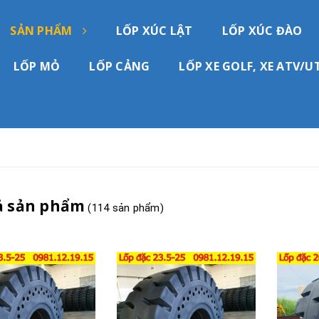
SẢN PHẨM
LỐP XÚC LẬT
LỐP XÚC ĐÀO
LỐP MỎ
LỐP CẢNG
LỐP XE GOLF, XE ATV/U
ả sản phẩm
(114 sản phẩm)