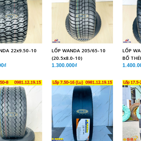
NDA 22x9.50-10
LỐP WANDA 205/65-10
LỐP WA
(20.5x8.0-10)
BỐ THÉ
00₫
1.300.000₫
1.400.0