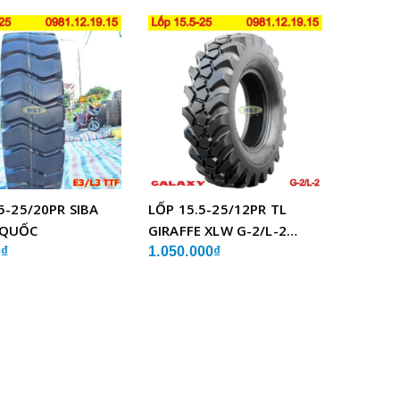
5-25/20PR SIBA
LỐP 15.5-25/12PR TL
 QUỐC
GIRAFFE XLW G-2/L-2
GALAXY ẤN ĐỘ
0₫
1.050.000₫