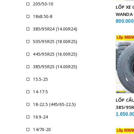
205/50-10
LỐP XE 
WANDA
18x8.50-8
800.000
385/95R24 (14.00R24)
505/95R25 (18.00R25)
445/95R25 (16.00R25)
385/95R25 (14.00R25)
15.5-25
14-17.5
LỐP CẨ
18-22.5 (445/65-22.5)
385/95R
GLB05 
1.650.0
16.9-24
14/70-20