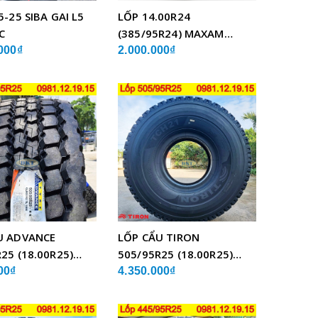
5-25 SIBA GAI L5
LỐP 14.00R24
C
(385/95R24) MAXAM
MSVO1 BỐ THÉP LẮP XE
000₫
2.000.000₫
CẨU
U ADVANCE
LỐP CẨU TIRON
25 (18.00R25)
505/95R25 (18.00R25)
BỐ THÉP
TCH21 BỐ THÉP
00₫
4.350.000₫