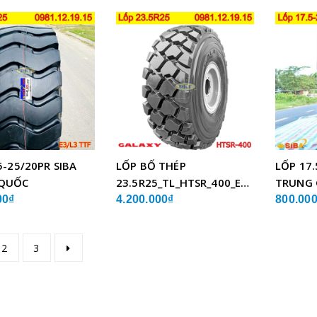
5-25/20PR SIBA
LỐP BỐ THÉP
LỐP 17.
QUỐC
23.5R25_TL_HTSR_400_E4/L4_GALAXY
TRUNG
ẤN ĐỘ
00₫
4.200.000₫
800.00
2
3