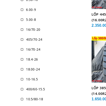
6.00-9
LỐP 445
5.00-8
(16.00R
XE CẨU
2.350.0
16/70-20
405/70-24
16/70-24
18.4-26
18.00-24
10-16.5
LỐP 385
400/60-15.5
(14.00R
10.5/80-18
XE CẨU
1.650.0