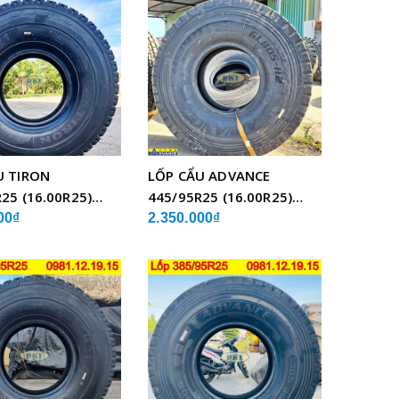
U TIRON
LỐP CẨU ADVANCE
25 (16.00R25)
445/95R25 (16.00R25)
BỐ THÉP
GLB05 BỐ THÉP
00₫
2.350.000₫