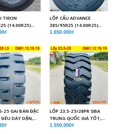
U TIRON
LỐP CẨU ADVANCE
25 (14.00R25)
385/95R25 (14.00R25)
BỐ THÉP
GLB05 BỐ THÉP
00₫
1.650.000₫
5-25 GAI BÁN ĐẶC
LỐP 23.5-25/28PR SIBA
 SIÊU DÀY DẶN,
TRUNG QUỐC GIÁ TỐT,
LƯỢNG
SIÊU BỀN
00₫
1.550.000₫