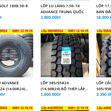
GOLF 18X8.50-8
LỐP LU LÁNG 7.50-16
LỐP 17.
ADVANCE TRUNG QUỐC
BÁN ĐẶ
₫
3.800.000₫
16.000.
U ADVANCE
LỐP 385/95R24
LỐP CẨ
24 (14.00R24)
(14.00R24) BỐ THÉP LẮP
505/95R
BỐ THÉP
XE CẨU
GLB05 
00₫
1.600.000₫
3.350.0