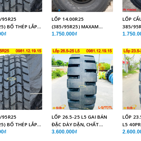
/95R25
LỐP 14.00R25
LỐP CẨ
25) BỐ THÉP LẮP
(385/95R25) MAXAM
385/95R
MSVO1 BỐ THÉP LẮP XE
TCH21 
00₫
1.750.000₫
1.750.0
CẨU
/95R25
LỐP 26.5-25 L5 GAI BÁN
LỐP 23.
25) BỐ THÉP LẮP
ĐẶC DÀY DẶN, CHẤT
L5 40PR
LƯỢNG
CHẤT 
00₫
3.600.000₫
2.600.0