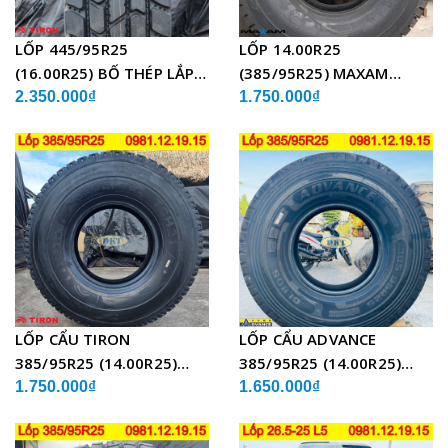
LỐP 445/95R25
LỐP 14.00R25
(16.00R25) BỐ THÉP LẮP
(385/95R25) MAXAM
XE CẨU
MSVO1 BỐ THÉP LẮP XE
2.350.000₫
1.750.000₫
CẨU
LỐP CẨU TIRON
LỐP CẨU ADVANCE
385/95R25 (14.00R25)
385/95R25 (14.00R25)
TCH21 BỐ THÉP
GLB05 BỐ THÉP
1.750.000₫
1.650.000₫