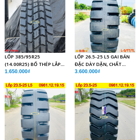
LỐP 385/95R25
LỐP 26.5-25 L5 GAI BÁN
(14.00R25) BỐ THÉP LẮP
ĐẶC DÀY DẶN, CHẤT
XE CẨU
LƯỢNG
1.650.000₫
3.600.000₫