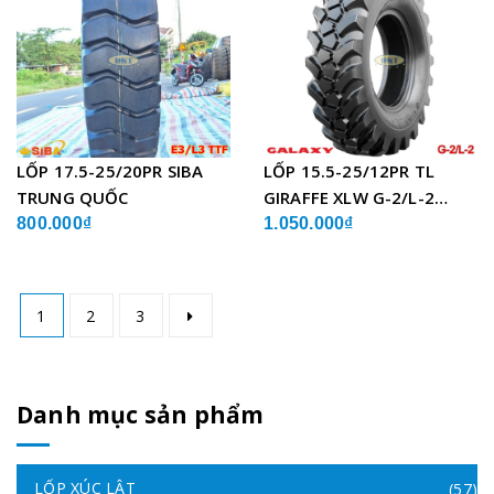
LỐP 17.5-25/20PR SIBA
LỐP 15.5-25/12PR TL
TRUNG QUỐC
GIRAFFE XLW G-2/L-2
GALAXY ẤN ĐỘ
800.000₫
1.050.000₫
1
2
3
Danh mục sản phẩm
LỐP XÚC LẬT
(57)