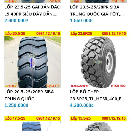
LỐP 23.5-25 GAI BÁN ĐẶC
LỐP 23.5-25/28PR SIBA
L5 40PR SIÊU DÀY DẶN,
TRUNG QUỐC GIÁ TỐT,
CHẤT LƯỢNG
SIÊU BỀN
2.600.000₫
1.550.000₫
LỐP 20.5-25/20PR SIBA
LỐP BỐ THÉP
TRUNG QUỐC
23.5R25_TL_HTSR_400_E4/L
ẤN ĐỘ
1.250.000₫
4.200.000₫