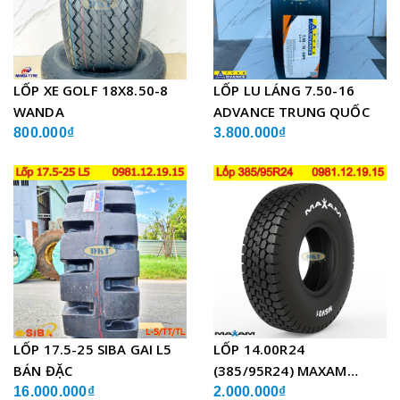
LỐP XE GOLF 18X8.50-8
LỐP LU LÁNG 7.50-16
WANDA
ADVANCE TRUNG QUỐC
800.000₫
3.800.000₫
LỐP 17.5-25 SIBA GAI L5
LỐP 14.00R24
BÁN ĐẶC
(385/95R24) MAXAM
MSVO1 BỐ THÉP LẮP XE
16.000.000₫
2.000.000₫