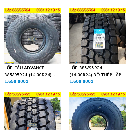
CẨU
LỐP CẨU ADVANCE
LỐP 385/95R24
385/95R24 (14.00R24)
(14.00R24) BỐ THÉP LẮP
GLB05 BỐ THÉP
XE CẨU
1.650.000₫
1.600.000₫