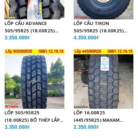
LỐP CẨU ADVANCE
LỐP CẨU TIRON
505/95R25 (18.00R25)
505/95R25 (18.00R25)
GLB05 BỐ THÉP
TCH21 BỐ THÉP
3.350.000₫
4.350.000₫
LỐP 505/95R25
LỐP 16.00R25
(18.00R25) BỐ THÉP LẮP
(445/95R25) MAXAM
XE CẨU
MSVO1 BỐ THÉP LẮP XE
3.350.000₫
2.350.000₫
CẨU