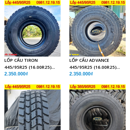
LỐP CẨU TIRON
LỐP CẨU ADVANCE
445/95R25 (16.00R25)
445/95R25 (16.00R25)
TCH21 BỐ THÉP
GLB05 BỐ THÉP
2.350.000₫
2.350.000₫