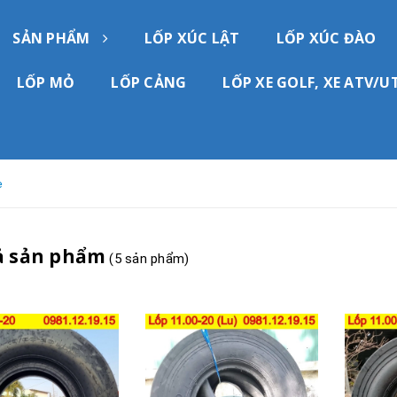
SẢN PHẨM
LỐP XÚC LẬT
LỐP XÚC ĐÀO
LỐP MỎ
LỐP CẢNG
LỐP XE GOLF, XE ATV/U
e
ả sản phẩm
(5 sản phẩm)