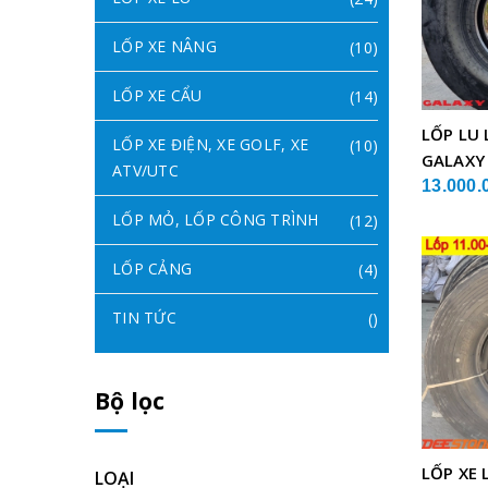
LỐP XE NÂNG
(10)
LỐP XE CẨU
(14)
LỐP LU 
LỐP XE ĐIỆN, XE GOLF, XE
(10)
GALAXY
ATV/UTC
13.000.
LỐP MỎ, LỐP CÔNG TRÌNH
(12)
LỐP CẢNG
(4)
TIN TỨC
()
Bộ lọc
LỐP XE 
LOẠI