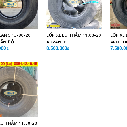
LÁNG 13/80-20
LỐP XE LU THẢM 11.00-20
LỐP XE 
 ẤN ĐỘ
ADVANCE
ARMOU
000₫
8.500.000₫
7.500.0
LU THẢM 11.00-20