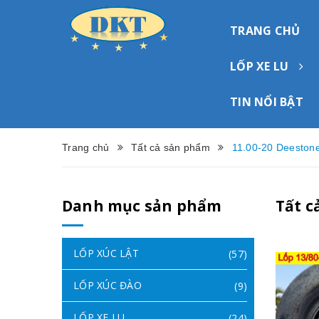
TRANG CHỦ
LỐP XE LU
TIN NỔI BẬT
Trang chủ
Tất cả sản phẩm
11.00-20 Deeston
Danh mục sản phẩm
Tất c
LỐP XÚC LẬT
(57)
LỐP XÚC ĐÀO
(9)
LỐP XE LU
(24)